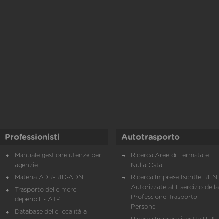
Professionisti
Autotrasporto
Manuale gestione utenze per
Ricerca Aree di Fermata e
agenzie
Nulla Osta
Materia ADR-RID-ADN
Ricerca Imprese Iscritte REN 
Autorizzate all'Esercizio della
Trasporto delle merci
Professione Trasporto
deperibili - ATP
Persone
Database delle località a