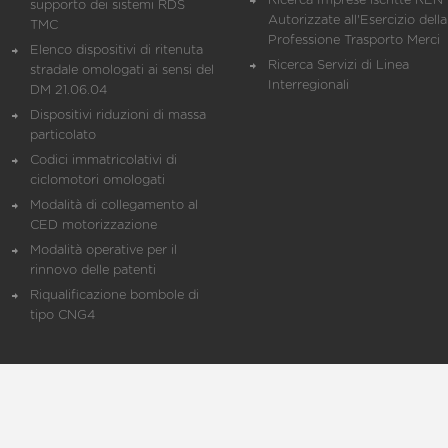
Ricerca Imprese iscritte REN 
supporto dei sistemi RDS
Autorizzate all'Esercizio della
TMC
Professione Trasporto Merci
Elenco dispositivi di ritenuta
Ricerca Servizi di Linea
stradale omologati ai sensi del
Interregionali
DM 21.06.04
Dispositivi riduzioni di massa
particolato
Codici immatricolativi di
ciclomotori omologati
Modalità di collegamento al
CED motorizzazione
Modalità operative per il
rinnovo delle patenti
Riqualificazione bombole di
tipo CNG4