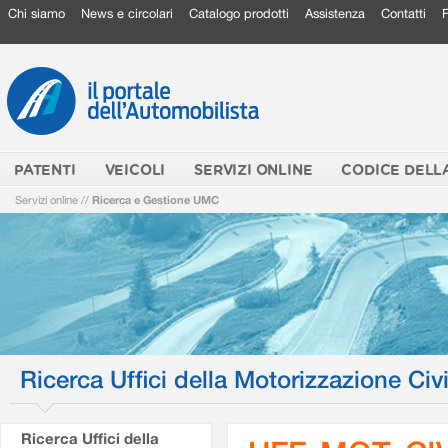
Chi siamo
News e circolari
Catalogo prodotti
Assistenza
Contatti
PATENTI
VEICOLI
SERVIZI ONLINE
CODICE DELL
Servizi online
//
Ricerca e Gestione UMC
Ricerca Uffici della Motorizzazione Civi
Ricerca Uffici della