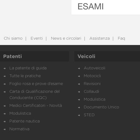
ESAMI
Chi siamo
Eventi
News e circolari
Assistenza
Faq
Patenti
Veicoli
La patente di guida
Autoveicoli
Tutte le pratiche
Motocicli
Foglio rosa e prove d’esame
Revisioni
Carta di Qualificazione del
Collaudi
Conducente (CQC)
Modulistica
Medici Certificatori - Novità
Documento Unico
Modulistica
STED
Patente nautica
Normativa