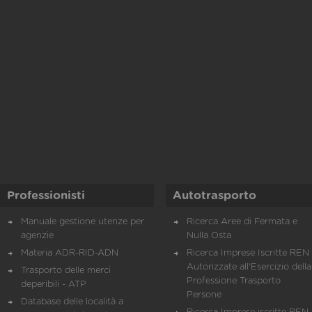
Professionisti
Autotrasporto
Manuale gestione utenze per
Ricerca Aree di Fermata e
agenzie
Nulla Osta
Materia ADR-RID-ADN
Ricerca Imprese Iscritte REN 
Autorizzate all'Esercizio della
Trasporto delle merci
Professione Trasporto
deperibili - ATP
Persone
Database delle località a