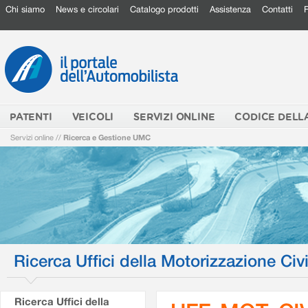
Chi siamo
News e circolari
Catalogo prodotti
Assistenza
Contatti
PATENTI
VEICOLI
SERVIZI ONLINE
CODICE DELL
Servizi online
//
Ricerca e Gestione UMC
Ricerca Uffici della Motorizzazione Civi
Ricerca Uffici della