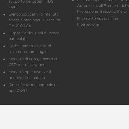
Ricerca Imprese iscritte REN 
supporto dei sistemi RDS
Autorizzate all'Esercizio della
TMC
Professione Trasporto Merci
Elenco dispositivi di ritenuta
Ricerca Servizi di Linea
stradale omologati ai sensi del
Interregionali
DM 21.06.04
Dispositivi riduzioni di massa
particolato
Codici immatricolativi di
ciclomotori omologati
Modalità di collegamento al
CED motorizzazione
Modalità operative per il
rinnovo delle patenti
Riqualificazione bombole di
tipo CNG4