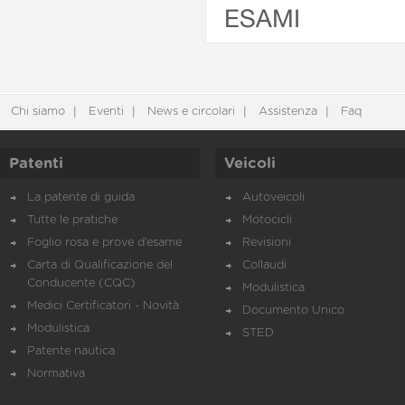
ESAMI
Chi siamo
Eventi
News e circolari
Assistenza
Faq
Patenti
Veicoli
La patente di guida
Autoveicoli
Tutte le pratiche
Motocicli
Foglio rosa e prove d’esame
Revisioni
Carta di Qualificazione del
Collaudi
Conducente (CQC)
Modulistica
Medici Certificatori - Novità
Documento Unico
Modulistica
STED
Patente nautica
Normativa