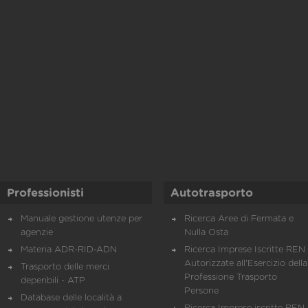
Professionisti
Autotrasporto
Manuale gestione utenze per
Ricerca Aree di Fermata e
agenzie
Nulla Osta
Materia ADR-RID-ADN
Ricerca Imprese Iscritte REN 
Autorizzate all'Esercizio della
Trasporto delle merci
Professione Trasporto
deperibili - ATP
Persone
Database delle località a