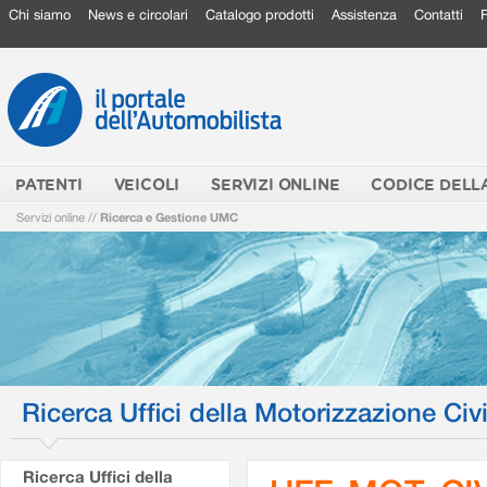
Chi siamo
News e circolari
Catalogo prodotti
Assistenza
Contatti
PATENTI
VEICOLI
SERVIZI ONLINE
CODICE DELL
Servizi online
//
Ricerca e Gestione UMC
Ricerca Uffici della Motorizzazione Civi
Ricerca Uffici della