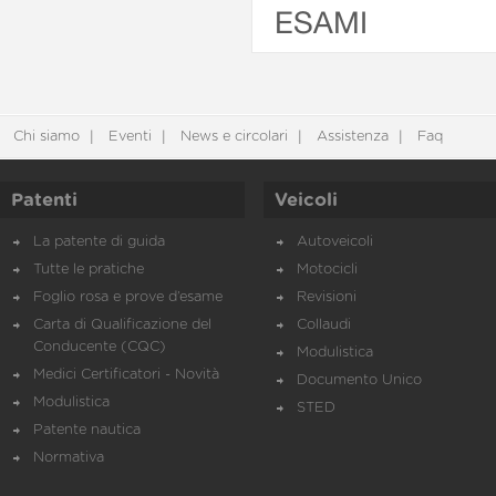
ESAMI
Chi siamo
Eventi
News e circolari
Assistenza
Faq
Patenti
Veicoli
La patente di guida
Autoveicoli
Tutte le pratiche
Motocicli
Foglio rosa e prove d’esame
Revisioni
Carta di Qualificazione del
Collaudi
Conducente (CQC)
Modulistica
Medici Certificatori - Novità
Documento Unico
Modulistica
STED
Patente nautica
Normativa