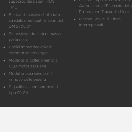
Ricerca Imprese iscritte REN 
supporto dei sistemi RDS
Autorizzate all'Esercizio della
TMC
Professione Trasporto Merci
Elenco dispositivi di ritenuta
Ricerca Servizi di Linea
stradale omologati ai sensi del
Interregionali
DM 21.06.04
Dispositivi riduzioni di massa
particolato
Codici immatricolativi di
ciclomotori omologati
Modalità di collegamento al
CED motorizzazione
Modalità operative per il
rinnovo delle patenti
Riqualificazione bombole di
tipo CNG4