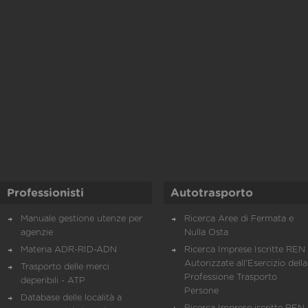
Professionisti
Autotrasporto
Manuale gestione utenze per
Ricerca Aree di Fermata e
agenzie
Nulla Osta
Materia ADR-RID-ADN
Ricerca Imprese Iscritte REN 
Autorizzate all'Esercizio della
Trasporto delle merci
Professione Trasporto
deperibili - ATP
Persone
Database delle località a