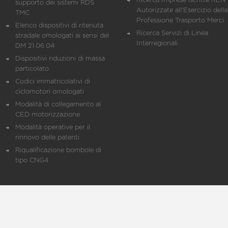
Ricerca Imprese iscritte REN 
supporto dei sistemi RDS
Autorizzate all'Esercizio della
TMC
Professione Trasporto Merci
Elenco dispositivi di ritenuta
Ricerca Servizi di Linea
stradale omologati ai sensi del
Interregionali
DM 21.06.04
Dispositivi riduzioni di massa
particolato
Codici immatricolativi di
ciclomotori omologati
Modalità di collegamento al
CED motorizzazione
Modalità operative per il
rinnovo delle patenti
Riqualificazione bombole di
tipo CNG4