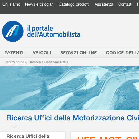
Chi siamo
News e circolari
Catalogo prodotti
Assistenza
Contatti
PATENTI
VEICOLI
SERVIZI ONLINE
CODICE DELL
Servizi online
//
Ricerca e Gestione UMC
Ricerca Uffici della Motorizzazione Civi
Ricerca Uffici della