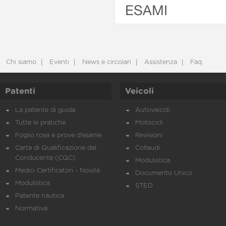
ESAMI
Chi siamo
Eventi
News e circolari
Assistenza
Faq
Patenti
Veicoli
La patente di guida
Autoveicoli
Tutte le pratiche
Motocicli
Foglio rosa e prove d’esame
Revisioni
Carta di Qualificazione del
Collaudi
Conducente (CQC)
Modulistica
Medici Certificatori - Novità
Documento Unico
Modulistica
STED
Patente nautica
Normativa