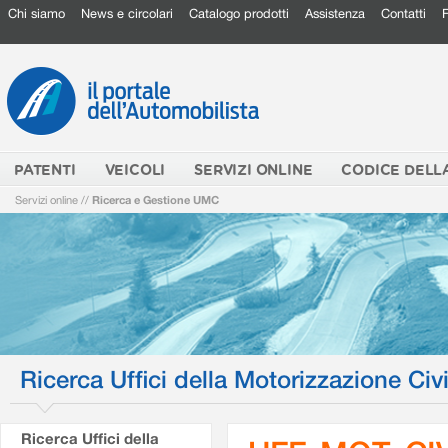
Chi siamo
News e circolari
Catalogo prodotti
Assistenza
Contatti
PATENTI
VEICOLI
SERVIZI ONLINE
CODICE DELL
Servizi online
//
Ricerca e Gestione UMC
Ricerca Uffici della Motorizzazione Civi
Ricerca Uffici della