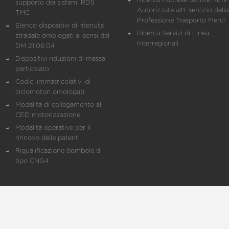
Ricerca Imprese iscritte REN 
supporto dei sistemi RDS
Autorizzate all'Esercizio della
TMC
Professione Trasporto Merci
Elenco dispositivi di ritenuta
Ricerca Servizi di Linea
stradale omologati ai sensi del
Interregionali
DM 21.06.04
Dispositivi riduzioni di massa
particolato
Codici immatricolativi di
ciclomotori omologati
Modalità di collegamento al
CED motorizzazione
Modalità operative per il
rinnovo delle patenti
Riqualificazione bombole di
tipo CNG4