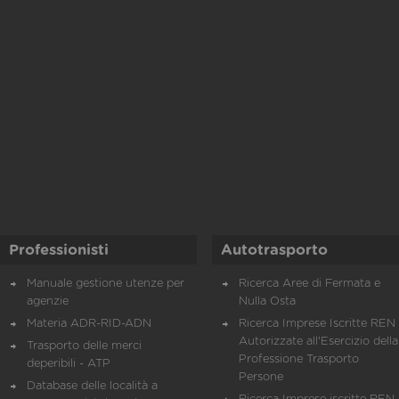
Professionisti
Autotrasporto
Manuale gestione utenze per
Ricerca Aree di Fermata e
agenzie
Nulla Osta
Materia ADR-RID-ADN
Ricerca Imprese Iscritte REN 
Autorizzate all'Esercizio della
Trasporto delle merci
Professione Trasporto
deperibili - ATP
Persone
Database delle località a