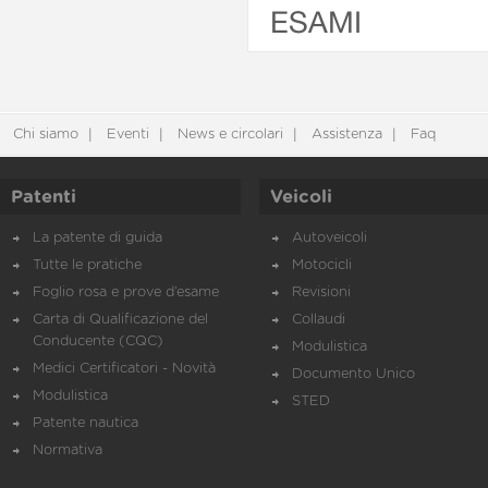
ESAMI
Chi siamo
Eventi
News e circolari
Assistenza
Faq
Patenti
Veicoli
La patente di guida
Autoveicoli
Tutte le pratiche
Motocicli
Foglio rosa e prove d’esame
Revisioni
Carta di Qualificazione del
Collaudi
Conducente (CQC)
Modulistica
Medici Certificatori - Novità
Documento Unico
Modulistica
STED
Patente nautica
Normativa