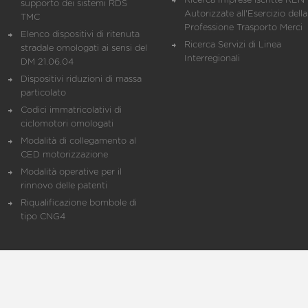
Ricerca Imprese iscritte REN 
supporto dei sistemi RDS
Autorizzate all'Esercizio della
TMC
Professione Trasporto Merci
Elenco dispositivi di ritenuta
Ricerca Servizi di Linea
stradale omologati ai sensi del
Interregionali
DM 21.06.04
Dispositivi riduzioni di massa
particolato
Codici immatricolativi di
ciclomotori omologati
Modalità di collegamento al
CED motorizzazione
Modalità operative per il
rinnovo delle patenti
Riqualificazione bombole di
tipo CNG4