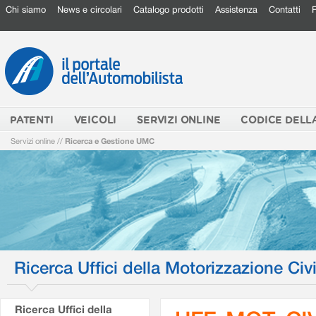
Chi siamo
News e circolari
Catalogo prodotti
Assistenza
Contatti
PATENTI
VEICOLI
SERVIZI ONLINE
CODICE DELL
Servizi online
//
Ricerca e Gestione UMC
Ricerca Uffici della Motorizzazione Civi
Ricerca Uffici della