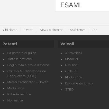
ESAMI
Chi siamo
Eventi
News e circolari
Assistenza
Faq
Patenti
Veicoli
La patente di guida
Autoveicoli
Tutte le pratiche
Motocicli
Foglio rosa e prove d’esame
Revisioni
Carta di Qualificazione del
Collaudi
Conducente (CQC)
Modulistica
Medici Certificatori - Novità
Documento Unico
Modulistica
STED
Patente nautica
Normativa