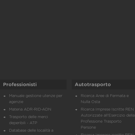
Professionisti
Autotrasporto
Manuale gestione utenze per
Ricerca Aree di Fermata e
agenzie
Nulla Osta
Materia ADR-RID-ADN
Ricerca Imprese Iscritte REN 
Autorizzate all'Esercizio della
Trasporto delle merci
Professione Trasporto
deperibili - ATP
Persone
Database delle località a