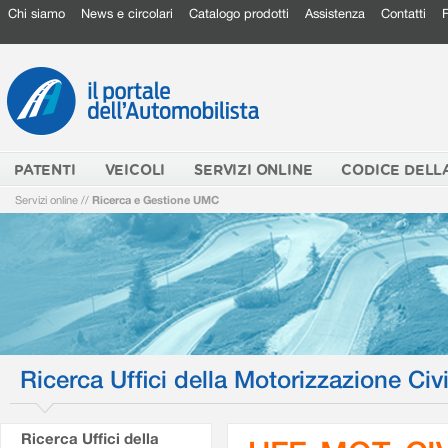
Chi siamo
News e circolari
Catalogo prodotti
Assistenza
Contatti
PATENTI
VEICOLI
SERVIZI ONLINE
CODICE DELL
Servizi online
//
Ricerca e Gestione UMC
Ricerca Uffici della Motorizzazione Civi
Ricerca Uffici della