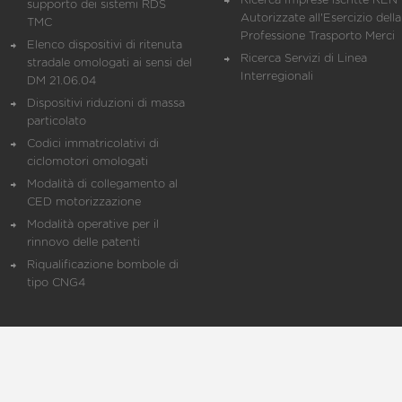
Ricerca Imprese iscritte REN 
supporto dei sistemi RDS
Autorizzate all'Esercizio della
TMC
Professione Trasporto Merci
Elenco dispositivi di ritenuta
Ricerca Servizi di Linea
stradale omologati ai sensi del
Interregionali
DM 21.06.04
Dispositivi riduzioni di massa
particolato
Codici immatricolativi di
ciclomotori omologati
Modalità di collegamento al
CED motorizzazione
Modalità operative per il
rinnovo delle patenti
Riqualificazione bombole di
tipo CNG4