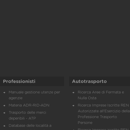
Professionisti
Autotrasporto
Manuale gestione utenze per
Ricerca Aree di Fermata e
agenzie
Nulla Osta
Materia ADR-RID-ADN
Ricerca Imprese Iscritte REN 
Autorizzate all'Esercizio della
Trasporto delle merci
Professione Trasporto
deperibili - ATP
Persone
Database delle località a