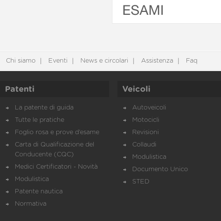
ESAMI
Chi siamo
Eventi
News e circolari
Assistenza
Faq
Patenti
Veicoli
La patente di guida
Autoveicoli
Tutte le pratiche
Motocicli
Foglio rosa e prove d’esame
Revisioni
Carta di Qualificazione del
Collaudi
Conducente (CQC)
Modulistica
Medici Certificatori - Novità
Documento Unico
Modulistica
STED
Patente nautica
Normativa