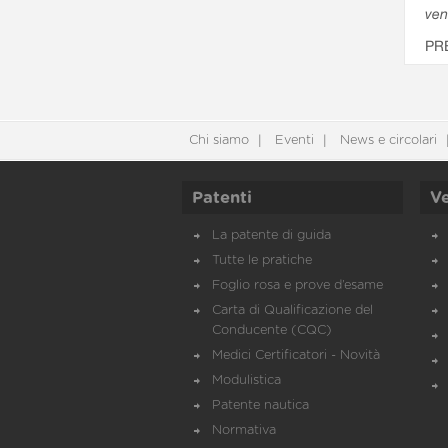
ven
PR
Chi siamo
Eventi
News e circolari
Patenti
Ve
La patente di guida
Tutte le pratiche
Foglio rosa e prove d’esame
Carta di Qualificazione del
Conducente (CQC)
Medici Certificatori - Novità
Modulistica
Patente nautica
Normativa