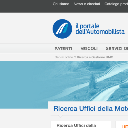
Chi siamo
News e circolari
Catalogo prod
PATENTI
VEICOLI
SERVIZI O
Servizi online
//
Ricerca e Gestione UMC
Ricerca Uffici della Mot
Ricerca Uffici della
UF