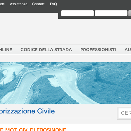
otti
Assistenza
Contatti
FAQ
NLINE
CODICE DELLA STRADA
PROFESSIONISTI
AU
orizzazione Civile
F. MOT. CIV. DI FROSINONE