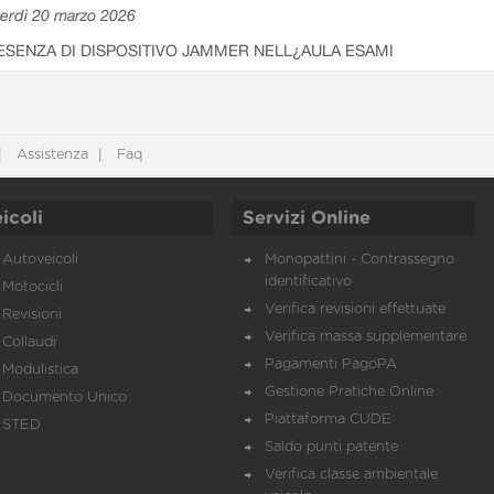
erdì 20 marzo 2026
ESENZA DI DISPOSITIVO JAMMER NELL¿AULA ESAMI
Assistenza
Faq
icoli
Servizi Online
Autoveicoli
Monopattini - Contrassegno
identificativo
Motocicli
Verifica revisioni effettuate
Revisioni
Verifica massa supplementare
Collaudi
Pagamenti PagoPA
Modulistica
Gestione Pratiche Online
Documento Unico
Piattaforma CUDE
STED
Saldo punti patente
Verifica classe ambientale