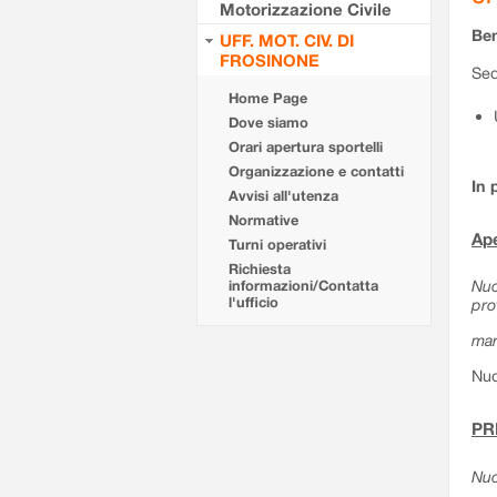
Motorizzazione Civile
Ben
UFF. MOT. CIV. DI
FROSINONE
Sed
Home Page
Dove siamo
Orari apertura sportelli
Organizzazione e contatti
In 
Avvisi all'utenza
Normative
Ape
Turni operativi
Richiesta
Nuo
informazioni/Contatta
l'ufficio
pro
mar
Nuo
PR
Nuo