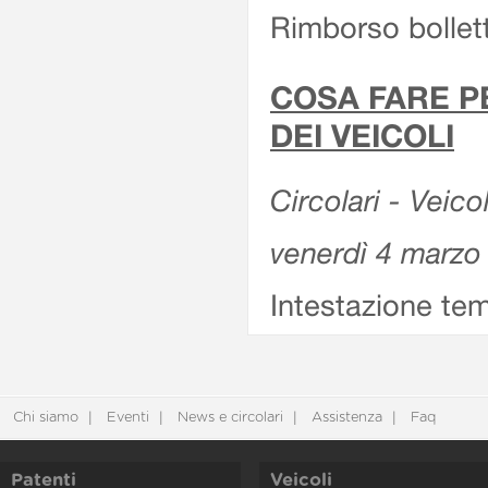
Rimborso bollett
COSA FARE P
DEI VEICOLI
Circolari - Veico
venerdì 4 marzo
Intestazione tem
Chi siamo
Eventi
News e circolari
Assistenza
Faq
Patenti
Veicoli