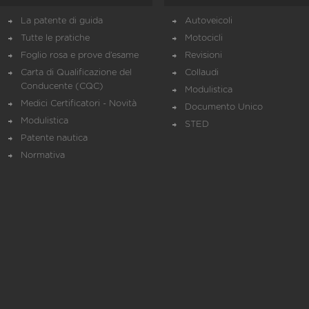
La patente di guida
Autoveicoli
Tutte le pratiche
Motocicli
Foglio rosa e prove d’esame
Revisioni
Carta di Qualificazione del
Collaudi
Conducente (CQC)
Modulistica
Medici Certificatori - Novità
Documento Unico
Modulistica
STED
Patente nautica
Normativa