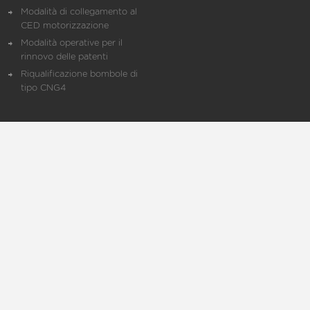
Modalità di collegamento al
CED motorizzazione
Modalità operative per il
rinnovo delle patenti
Riqualificazione bombole di
tipo CNG4