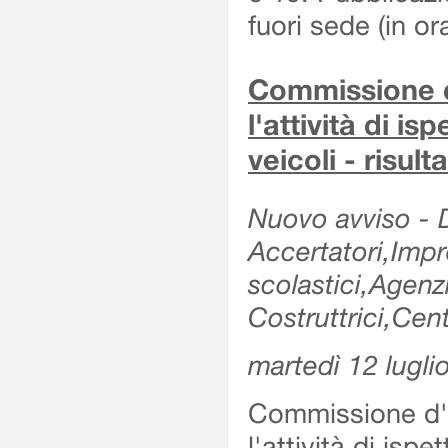
fuori sede (in or
Commissione d'
l'attività di is
veicoli - risul
Nuovo avviso - De
Accertatori,Impre
scolastici,Agen
Costruttrici,Cent
martedì 12 lugli
Commissione d'es
l'attività di ispe