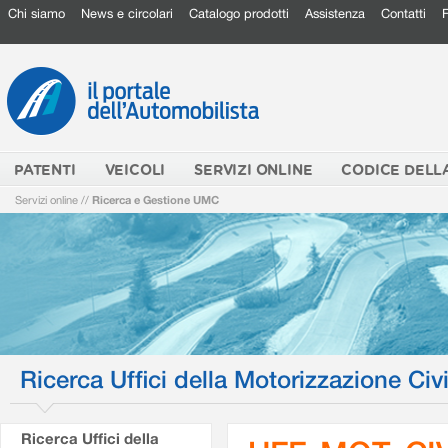
Chi siamo
News e circolari
Catalogo prodotti
Assistenza
Contatti
PATENTI
VEICOLI
SERVIZI ONLINE
CODICE DELL
Servizi online
//
Ricerca e Gestione UMC
Ricerca Uffici della Motorizzazione Civi
Ricerca Uffici della