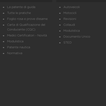
La patente di guida
Autoveicoli
Tutte le pratiche
Motocicli
Foglio rosa e prove d’esame
Revisioni
Carta di Qualificazione del
Collaudi
Conducente (CQC)
Modulistica
Medici Certificatori - Novità
Documento Unico
Modulistica
STED
Patente nautica
Normativa