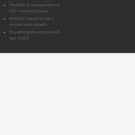
Modalità di collegamento al
CED motorizzazione
Modalità operative per il
rinnovo delle patenti
Riqualificazione bombole di
tipo CNG4