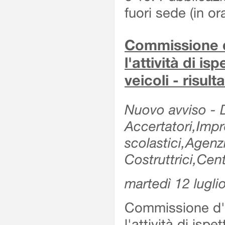
fuori sede (in or
Commissione d'
l'attività di is
veicoli - risul
Nuovo avviso - De
Accertatori,Impre
scolastici,Agen
Costruttrici,Cent
martedì 12 lugli
Commissione d'es
l'attività di ispe