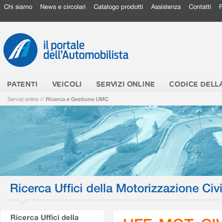
Chi siamo
News e circolari
Catalogo prodotti
Assistenza
Contatti
PATENTI
VEICOLI
SERVIZI ONLINE
CODICE DELL
Servizi online
//
Ricerca e Gestione UMC
Ricerca Uffici della Motorizzazione Civi
Ricerca Uffici della