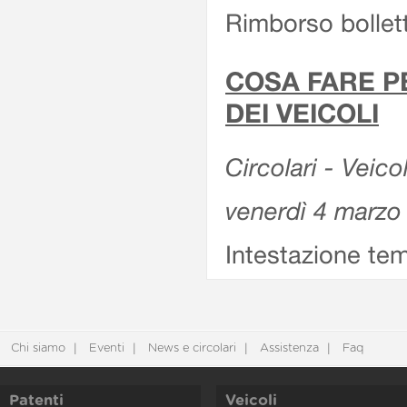
Rimborso bollett
COSA FARE P
DEI VEICOLI
Circolari - Veico
venerdì 4 marzo
Intestazione tem
Chi siamo
Eventi
News e circolari
Assistenza
Faq
Patenti
Veicoli