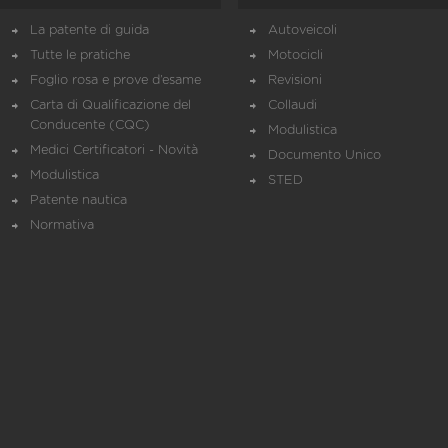
La patente di guida
Autoveicoli
Tutte le pratiche
Motocicli
Foglio rosa e prove d’esame
Revisioni
Carta di Qualificazione del
Collaudi
Conducente (CQC)
Modulistica
Medici Certificatori - Novità
Documento Unico
Modulistica
STED
Patente nautica
Normativa