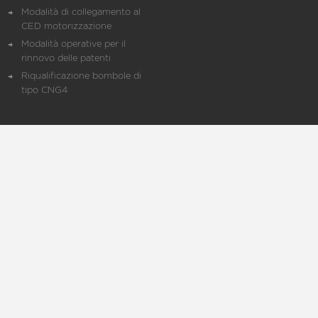
Modalità di collegamento al
CED motorizzazione
Modalità operative per il
rinnovo delle patenti
Riqualificazione bombole di
tipo CNG4