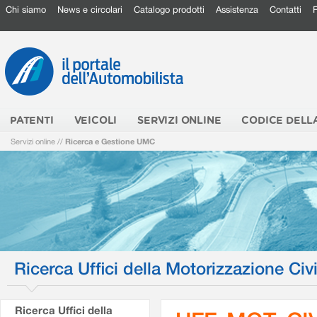
Chi siamo
News e circolari
Catalogo prodotti
Assistenza
Contatti
PATENTI
VEICOLI
SERVIZI ONLINE
CODICE DELL
Servizi online
//
Ricerca e Gestione UMC
Ricerca Uffici della Motorizzazione Civi
Ricerca Uffici della