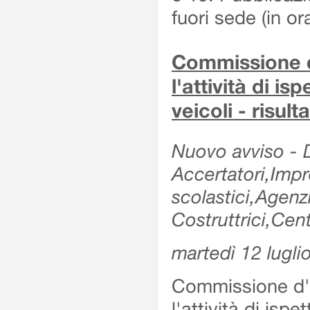
fuori sede (in or
Commissione d'
l'attività di is
veicoli - risul
Nuovo avviso - De
Accertatori,Impre
scolastici,Agen
Costruttrici,Cent
martedì 12 lugli
Commissione d'es
l'attività di ispe