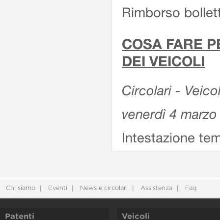
Rimborso bollett
COSA FARE P
DEI VEICOLI
Circolari - Veico
venerdì 4 marzo
Intestazione tem
Chi siamo
Eventi
News e circolari
Assistenza
Faq
Patenti
Veicoli