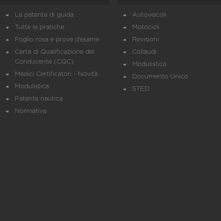
La patente di guida
Autoveicoli
Tutte le pratiche
Motocicli
Foglio rosa e prove d’esame
Revisioni
Carta di Qualificazione del
Collaudi
Conducente (CQC)
Modulistica
Medici Certificatori - Novità
Documento Unico
Modulistica
STED
Patente nautica
Normativa