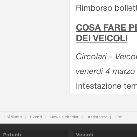
Rimborso bollett
COSA FARE P
DEI VEICOLI
Circolari - Veico
venerdì 4 marzo
Intestazione tem
Chi siamo
Eventi
News e circolari
Assistenza
Faq
Patenti
Veicoli