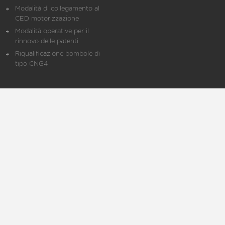
Modalità di collegamento al
CED motorizzazione
Modalità operative per il
rinnovo delle patenti
Riqualificazione bombole di
tipo CNG4