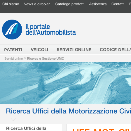
Chi siamo
News e circolari
Catalogo prodotti
Assistenza
Contatti
PATENTI
VEICOLI
SERVIZI ONLINE
CODICE DELL
Servizi online
//
Ricerca e Gestione UMC
Ricerca Uffici della Motorizzazione Civi
Ricerca Uffici della