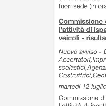
fuori sede (in or
Commissione d'
l'attività di is
veicoli - risul
Nuovo avviso - De
Accertatori,Impre
scolastici,Agen
Costruttrici,Cent
martedì 12 lugli
Commissione d'es
l'attività di ispe