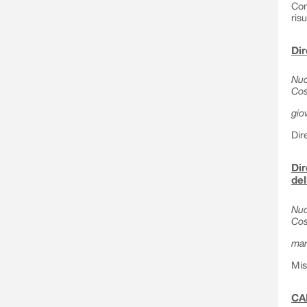
Com
ris
Dir
Nuo
Cos
gio
Dir
Dir
del
Nuo
Cos
mar
Mis
CA