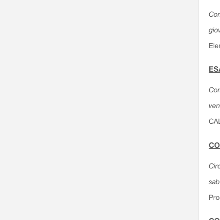
Com
gio
Ele
ES
Com
ven
CA
CO
Cir
sab
Pro