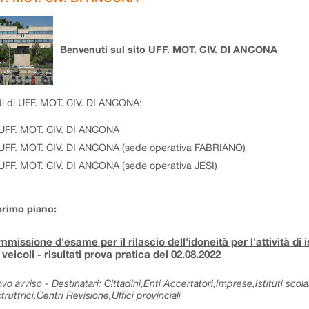
Benvenuti sul sito UFF. MOT. CIV. DI ANCONA
i di UFF. MOT. CIV. DI ANCONA:
UFF. MOT. CIV. DI ANCONA
UFF. MOT. CIV. DI ANCONA (sede operativa FABRIANO)
UFF. MOT. CIV. DI ANCONA (sede operativa JESI)
primo piano:
missione d'esame per il rilascio dell'idoneità per l'attività di 
 veicoli - risultati prova pratica del 02.08.2022
vo avviso - Destinatari: Cittadini,Enti Accertatori,Imprese,Istituti sc
truttrici,Centri Revisione,Uffici provinciali