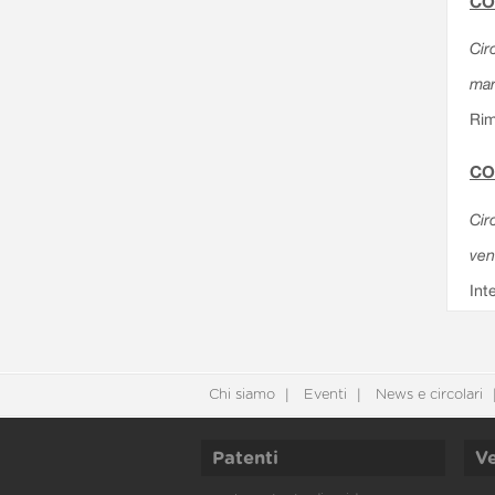
CO
Cir
mar
Rim
CO
Cir
ven
Int
Chi siamo
Eventi
News e circolari
Patenti
Ve