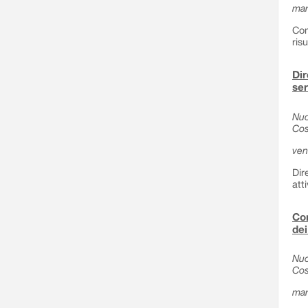
mar
Com
ris
Dir
ser
Nuo
Cos
ven
Dir
att
Com
dei
Nuo
Cos
mar