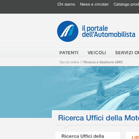
Chi siamo
News e circolari
Catalogo prod
PATENTI
VEICOLI
SERVIZI O
Servizi online
//
Ricerca e Gestione UMC
Ricerca Uffici della Mot
Ricerca Uffici della
UF