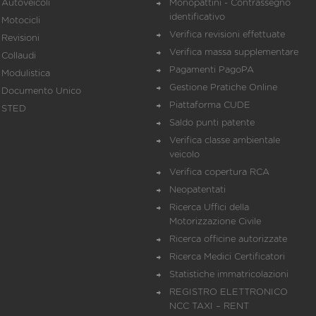
Autoveicoli
Monopattini - Contrassegno
identificativo
Motocicli
Verifica revisioni effettuate
Revisioni
Verifica massa supplementare
Collaudi
Pagamenti PagoPA
Modulistica
Gestione Pratiche Online
Documento Unico
Piattaforma CUDE
STED
Saldo punti patente
Verifica classe ambientale
veicolo
Verifica copertura RCA
Neopatentati
Ricerca Uffici della
Motorizzazione Civile
Ricerca officine autorizzate
Ricerca Medici Certificatori
Statistiche immatricolazioni
REGISTRO ELETTRONICO
NCC TAXI – RENT