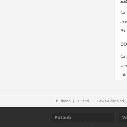
CO
Cir
mar
Rim
CO
Cir
ven
Int
Chi siamo
Eventi
News e circolari
Patenti
Ve