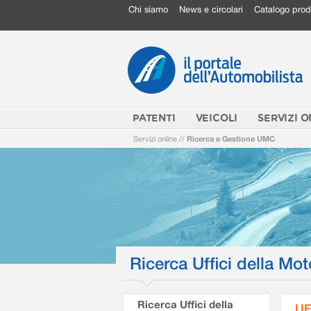
Chi siamo
News e circolari
Catalogo prod
PATENTI
VEICOLI
SERVIZI O
Servizi online
//
Ricerca e Gestione UMC
Ricerca Uffici della Mot
Ricerca Uffici della
UF