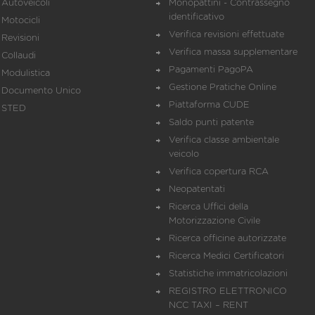
Autoveicoli
Monopattini - Contrassegno
identificativo
Motocicli
Verifica revisioni effettuate
Revisioni
Verifica massa supplementare
Collaudi
Pagamenti PagoPA
Modulistica
Gestione Pratiche Online
Documento Unico
Piattaforma CUDE
STED
Saldo punti patente
Verifica classe ambientale
veicolo
Verifica copertura RCA
Neopatentati
Ricerca Uffici della
Motorizzazione Civile
Ricerca officine autorizzate
Ricerca Medici Certificatori
Statistiche immatricolazioni
REGISTRO ELETTRONICO
NCC TAXI – RENT