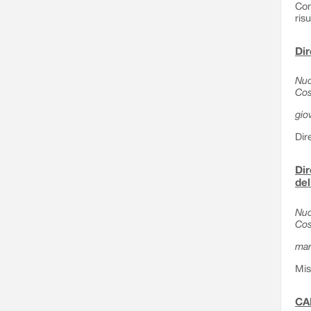
Com
ris
Dir
Nuo
Cos
gio
Dir
Dir
del
Nuo
Cos
mar
Mis
CA