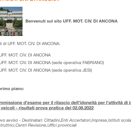
Benvenuti sul sito UFF. MOT. CIV. DI ANCONA
i di UFF. MOT. CIV. DI ANCONA:
UFF. MOT. CIV. DI ANCONA
UFF. MOT. CIV. DI ANCONA (sede operativa FABRIANO)
UFF. MOT. CIV. DI ANCONA (sede operativa JESI)
primo piano:
missione d'esame per il rilascio dell'idoneità per l'attività di 
 veicoli - risultati prova pratica del 02.08.2022
vo avviso - Destinatari: Cittadini,Enti Accertatori,Imprese,Istituti sc
truttrici,Centri Revisione,Uffici provinciali