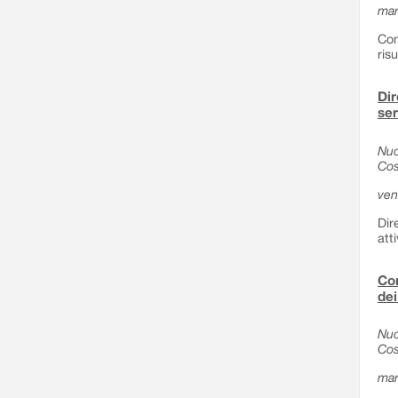
mar
Com
ris
Dir
ser
Nuo
Cos
ven
Dir
att
Com
dei
Nuo
Cos
mar