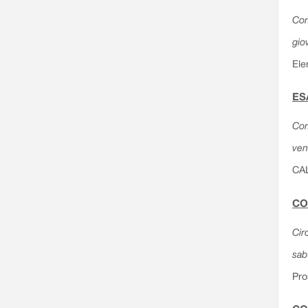
Com
gio
Ele
ES
Com
ven
CA
CO
Cir
sab
Pro