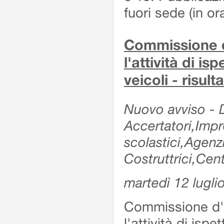
fuori sede (in or
Commissione d'
l'attività di is
veicoli - risul
Nuovo avviso - De
Accertatori,Impre
scolastici,Agen
Costruttrici,Cent
martedì 12 lugli
Commissione d'es
l'attività di ispe