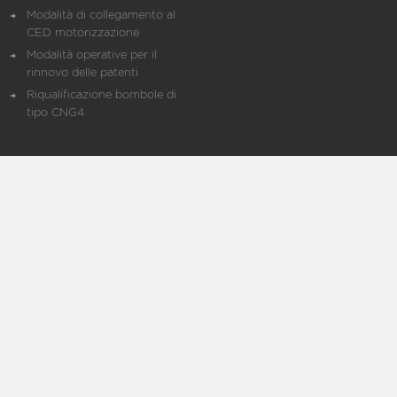
Modalità di collegamento al
CED motorizzazione
Modalità operative per il
rinnovo delle patenti
Riqualificazione bombole di
tipo CNG4