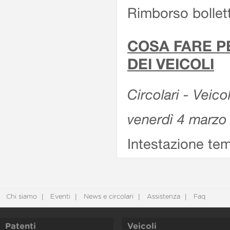
Rimborso bollett
COSA FARE P
DEI VEICOLI
Circolari - Veico
venerdì 4 marzo
Intestazione tem
Chi siamo
Eventi
News e circolari
Assistenza
Faq
Patenti
Veicoli