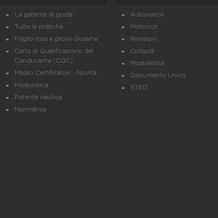
La patente di guida
Autoveicoli
Tutte le pratiche
Motocicli
Foglio rosa e prove d’esame
Revisioni
Carta di Qualificazione del
Collaudi
Conducente (CQC)
Modulistica
Medici Certificatori - Novità
Documento Unico
Modulistica
STED
Patente nautica
Normativa