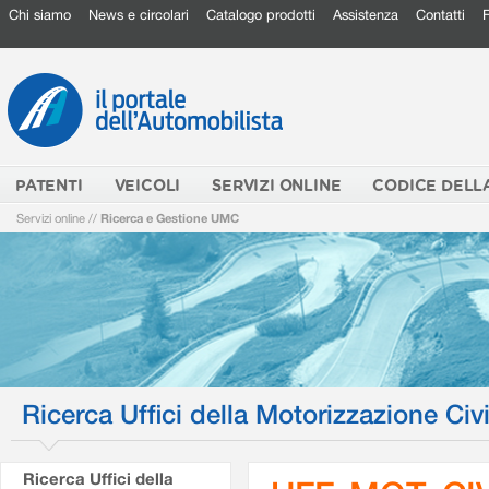
Chi siamo
News e circolari
Catalogo prodotti
Assistenza
Contatti
PATENTI
VEICOLI
SERVIZI ONLINE
CODICE DELL
Servizi online
//
Ricerca e Gestione UMC
Ricerca Uffici della Motorizzazione Civi
Ricerca Uffici della