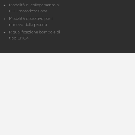
Modalità di collegamento al
CED motorizzazione
Modalità operative per il
rinnovo delle patenti
Riqualificazione bombole di
tipo CNG4