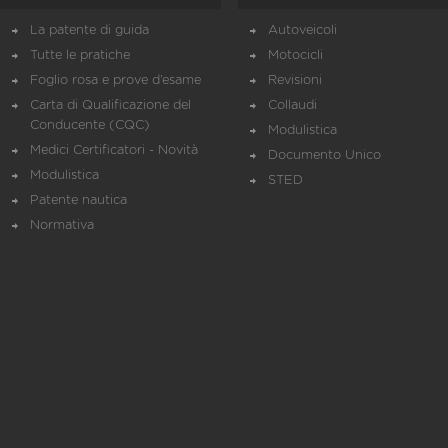
La patente di guida
Autoveicoli
Tutte le pratiche
Motocicli
Foglio rosa e prove d’esame
Revisioni
Carta di Qualificazione del
Collaudi
Conducente (CQC)
Modulistica
Medici Certificatori - Novità
Documento Unico
Modulistica
STED
Patente nautica
Normativa