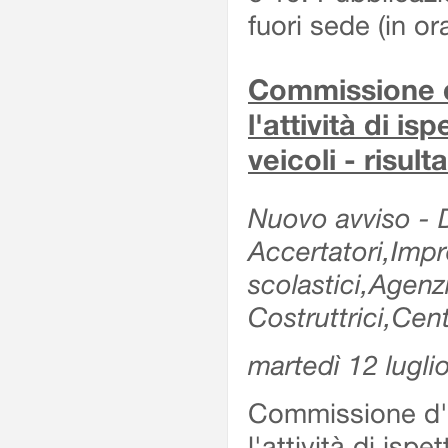
fuori sede (in or
Commissione d'
l'attività di is
veicoli - risul
Nuovo avviso - De
Accertatori,Impre
scolastici,Agen
Costruttrici,Cent
martedì 12 lugli
Commissione d'es
l'attività di ispe