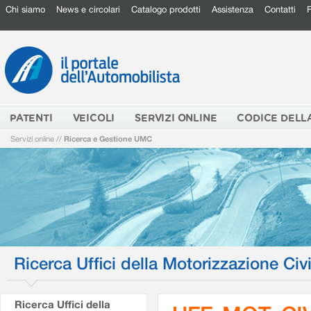
Chi siamo
News e circolari
Catalogo prodotti
Assistenza
Contatti
PATENTI
VEICOLI
SERVIZI ONLINE
CODICE DELL
Servizi online
//
Ricerca e Gestione UMC
Ricerca Uffici della Motorizzazione Civi
Ricerca Uffici della