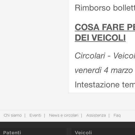
Rimborso bollett
COSA FARE P
DEI VEICOLI
Circolari - Veico
venerdì 4 marzo
Intestazione tem
Chi siamo
Eventi
News e circolari
Assistenza
Faq
Patenti
Veicoli