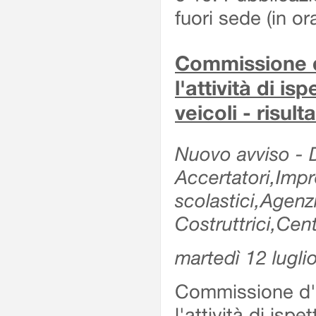
fuori sede (in or
Commissione d'
l'attività di is
veicoli - risul
Nuovo avviso - De
Accertatori,Impre
scolastici,Agen
Costruttrici,Cent
martedì 12 lugli
Commissione d'es
l'attività di ispe