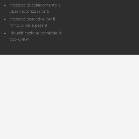
Modalità di collegamento al
CED motorizzazione
Modalità operative per il
rinnovo delle patenti
Riqualificazione bombole di
tipo CNG4