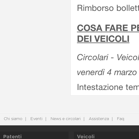
Rimborso bollett
COSA FARE P
DEI VEICOLI
Circolari - Veico
venerdì 4 marzo
Intestazione tem
Chi siamo
Eventi
News e circolari
Assistenza
Faq
Patenti
Veicoli