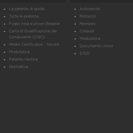
La patente di guida
Autoveicoli
Tutte le pratiche
Motocicli
Foglio rosa e prove d’esame
Revisioni
Carta di Qualificazione del
Collaudi
Conducente (CQC)
Modulistica
Medici Certificatori - Novità
Documento Unico
Modulistica
STED
Patente nautica
Normativa