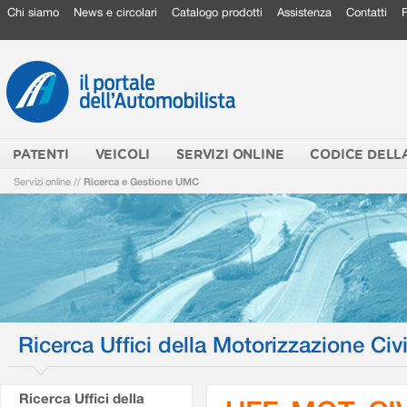
Chi siamo
News e circolari
Catalogo prodotti
Assistenza
Contatti
PATENTI
VEICOLI
SERVIZI ONLINE
CODICE DELL
Servizi online
//
Ricerca e Gestione UMC
Ricerca Uffici della Motorizzazione Civi
Ricerca Uffici della