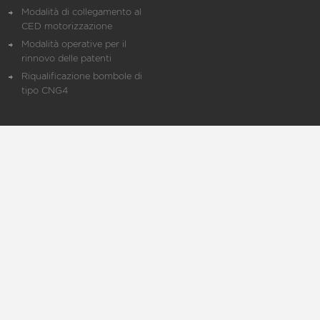
Modalità di collegamento al
CED motorizzazione
Modalità operative per il
rinnovo delle patenti
Riqualificazione bombole di
tipo CNG4