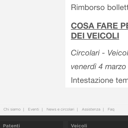
Rimborso bollett
COSA FARE P
DEI VEICOLI
Circolari - Veico
venerdì 4 marzo
Intestazione tem
Chi siamo
Eventi
News e circolari
Assistenza
Faq
Patenti
Veicoli