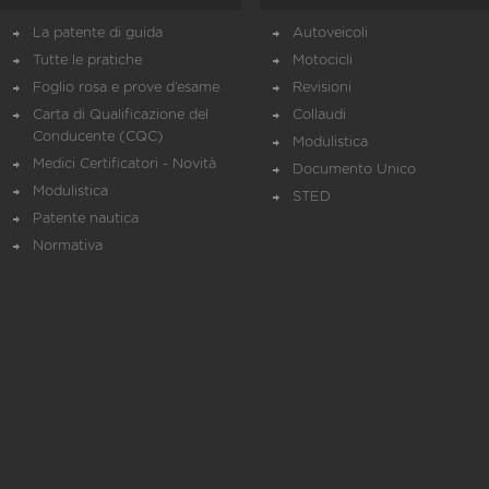
La patente di guida
Autoveicoli
Tutte le pratiche
Motocicli
Foglio rosa e prove d’esame
Revisioni
Carta di Qualificazione del
Collaudi
Conducente (CQC)
Modulistica
Medici Certificatori - Novità
Documento Unico
Modulistica
STED
Patente nautica
Normativa