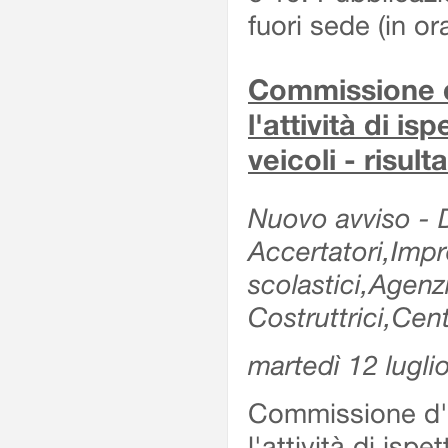
fuori sede (in or
Commissione d'
l'attività di is
veicoli - risul
Nuovo avviso - De
Accertatori,Impre
scolastici,Agen
Costruttrici,Cent
martedì 12 lugli
Commissione d'es
l'attività di ispe