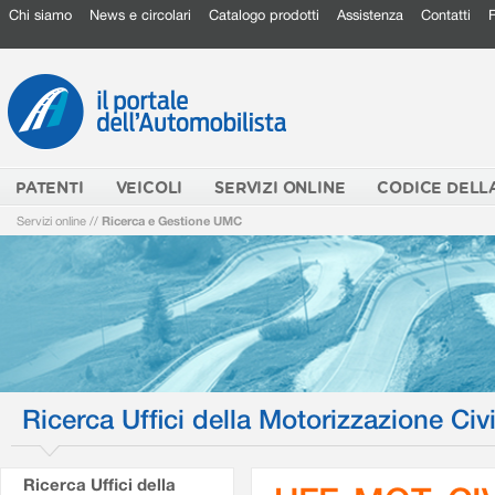
Chi siamo
News e circolari
Catalogo prodotti
Assistenza
Contatti
PATENTI
VEICOLI
SERVIZI ONLINE
CODICE DELL
Servizi online
//
Ricerca e Gestione UMC
Ricerca Uffici della Motorizzazione Civi
Ricerca Uffici della