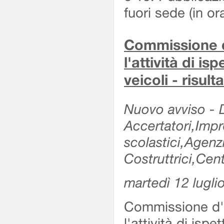
fuori sede (in or
Commissione d'
l'attività di is
veicoli - risul
Nuovo avviso - De
Accertatori,Impre
scolastici,Agen
Costruttrici,Cent
martedì 12 lugli
Commissione d'es
l'attività di ispe