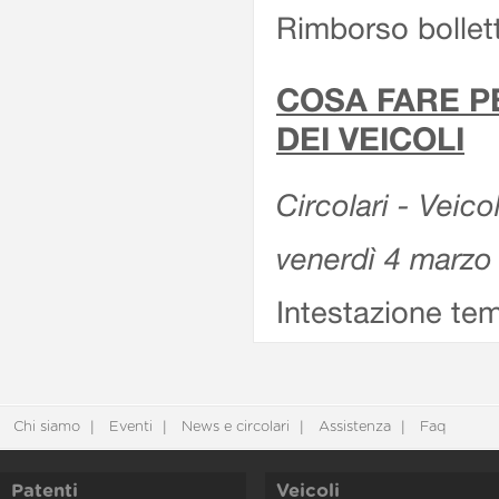
Rimborso bollett
COSA FARE P
DEI VEICOLI
Circolari - Veico
venerdì 4 marzo
Intestazione tem
Chi siamo
Eventi
News e circolari
Assistenza
Faq
Patenti
Veicoli