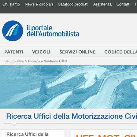
Chi siamo
News e circolari
Catalogo prodotti
Assistenza
Contatti
PATENTI
VEICOLI
SERVIZI ONLINE
CODICE DELL
Servizi online
//
Ricerca e Gestione UMC
Ricerca Uffici della Motorizzazione Civi
Ricerca Uffici della