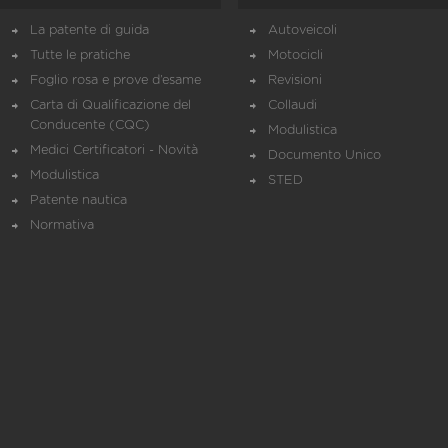
La patente di guida
Autoveicoli
Tutte le pratiche
Motocicli
Foglio rosa e prove d’esame
Revisioni
Carta di Qualificazione del
Collaudi
Conducente (CQC)
Modulistica
Medici Certificatori - Novità
Documento Unico
Modulistica
STED
Patente nautica
Normativa