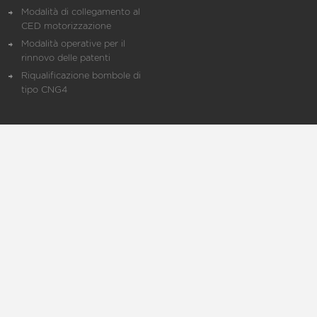
Modalità di collegamento al
CED motorizzazione
Modalità operative per il
rinnovo delle patenti
Riqualificazione bombole di
tipo CNG4