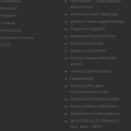
Autoveicoli
Monopattini - Contrassegno
identificativo
Motocicli
Verifica revisioni effettuate
Revisioni
Verifica massa supplementare
Collaudi
Pagamenti PagoPA
Modulistica
Gestione Pratiche Online
Documento Unico
Piattaforma CUDE
STED
Saldo punti patente
Verifica classe ambientale
veicolo
Verifica copertura RCA
Neopatentati
Ricerca Uffici della
Motorizzazione Civile
Ricerca officine autorizzate
Ricerca Medici Certificatori
Statistiche immatricolazioni
REGISTRO ELETTRONICO
NCC TAXI – RENT