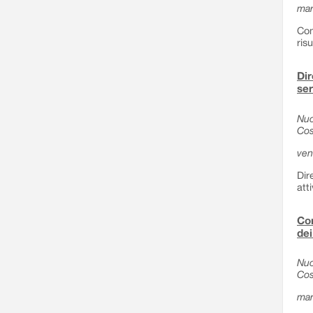
mar
Com
ris
Dir
ser
Nuo
Cos
ven
Dir
att
Com
dei
Nuo
Cos
mar