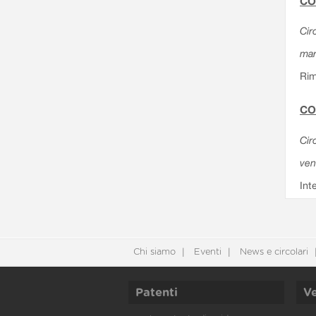
CO
Cir
mar
Rim
CO
Cir
ven
Int
Chi siamo
Eventi
News e circolari
Patenti
Ve