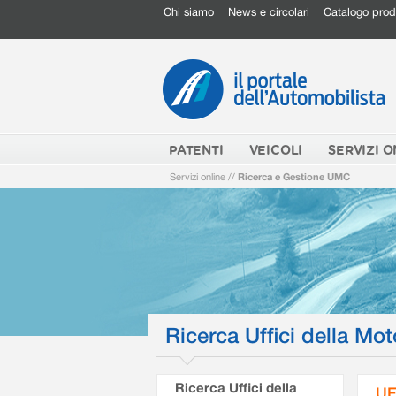
Chi siamo
News e circolari
Catalogo prod
PATENTI
VEICOLI
SERVIZI O
Servizi online
//
Ricerca e Gestione UMC
Ricerca Uffici della Mot
Ricerca Uffici della
UF