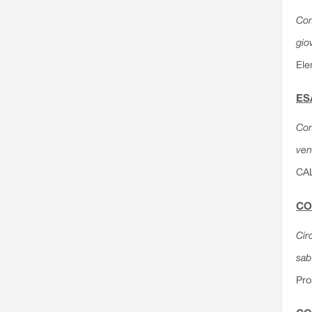
Com
gio
Ele
ES
Com
ven
CA
CO
Cir
sab
Pro