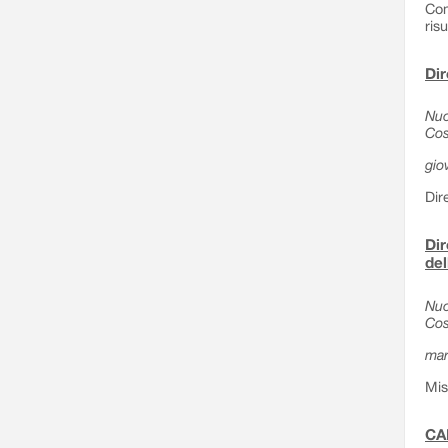
Com
ris
Dir
Nuo
Cos
gio
Dir
Dir
del
Nuo
Cos
mar
Mis
CA