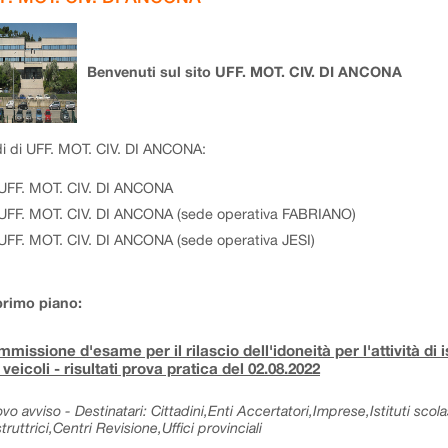
Benvenuti sul sito UFF. MOT. CIV. DI ANCONA
i di UFF. MOT. CIV. DI ANCONA:
UFF. MOT. CIV. DI ANCONA
UFF. MOT. CIV. DI ANCONA (sede operativa FABRIANO)
UFF. MOT. CIV. DI ANCONA (sede operativa JESI)
primo piano:
missione d'esame per il rilascio dell'idoneità per l'attività di 
 veicoli - risultati prova pratica del 02.08.2022
vo avviso - Destinatari: Cittadini,Enti Accertatori,Imprese,Istituti sc
truttrici,Centri Revisione,Uffici provinciali