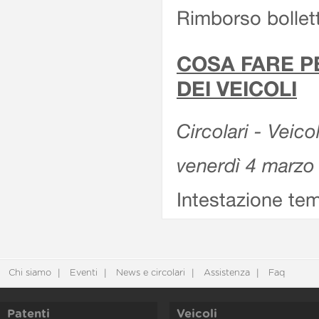
Rimborso bollett
COSA FARE P
DEI VEICOLI
Circolari - Veico
venerdì 4 marzo
Intestazione tem
Chi siamo
Eventi
News e circolari
Assistenza
Faq
Patenti
Veicoli