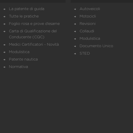
La patente di guida
Autoveicoli
Tutte le pratiche
Motocicli
Foglio rosa e prove d’esame
Revisioni
Carta di Qualificazione del
Collaudi
Conducente (CQC)
Modulistica
Medici Certificatori - Novità
Documento Unico
Modulistica
STED
Patente nautica
Normativa