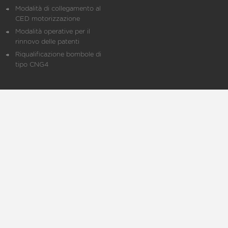
Modalità di collegamento al
CED motorizzazione
Modalità operative per il
rinnovo delle patenti
Riqualificazione bombole di
tipo CNG4