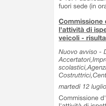
fuori sede (in or
Commissione d'
l'attività di is
veicoli - risul
Nuovo avviso - De
Accertatori,Impre
scolastici,Agen
Costruttrici,Cent
martedì 12 lugli
Commissione d'es
l'attività di ispe