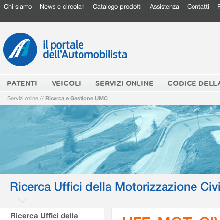
Chi siamo
News e circolari
Catalogo prodotti
Assistenza
Contatti
PATENTI
VEICOLI
SERVIZI ONLINE
CODICE DELL
Servizi online
//
Ricerca e Gestione UMC
Ricerca Uffici della Motorizzazione Civi
Ricerca Uffici della