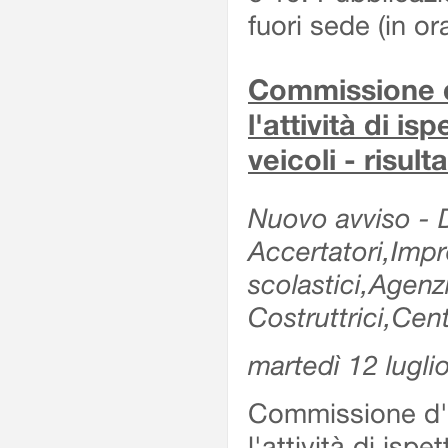
fuori sede (in or
Commissione d'
l'attività di is
veicoli - risul
Nuovo avviso - De
Accertatori,Impre
scolastici,Agen
Costruttrici,Cent
martedì 12 lugli
Commissione d'es
l'attività di ispe