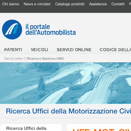
Chi siamo
News e circolari
Catalogo prodotti
Assistenza
Contatti
PATENTI
VEICOLI
SERVIZI ONLINE
CODICE DELL
Servizi online
//
Ricerca e Gestione UMC
Ricerca Uffici della Motorizzazione Civi
Ricerca Uffici della