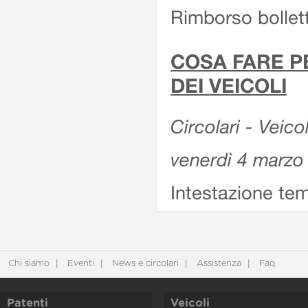
Rimborso bollett
COSA FARE P
DEI VEICOLI
Circolari - Veico
venerdì 4 marzo
Intestazione tem
Chi siamo
Eventi
News e circolari
Assistenza
Faq
Patenti
Veicoli