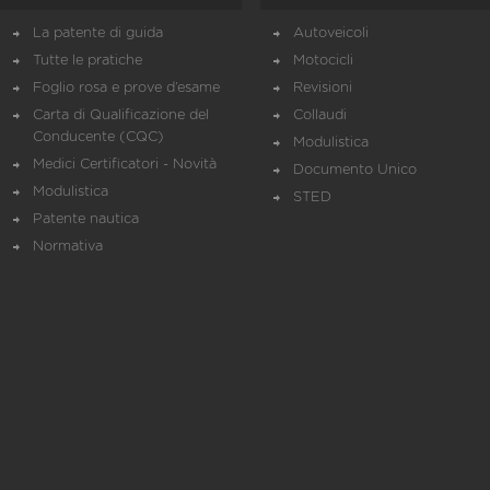
La patente di guida
Autoveicoli
Tutte le pratiche
Motocicli
Foglio rosa e prove d’esame
Revisioni
Carta di Qualificazione del
Collaudi
Conducente (CQC)
Modulistica
Medici Certificatori - Novità
Documento Unico
Modulistica
STED
Patente nautica
Normativa