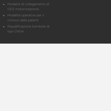
Modalità di collegamento al
CED motorizzazione
Modalità operative per il
rinnovo delle patenti
Riqualificazione bombole di
tipo CNG4