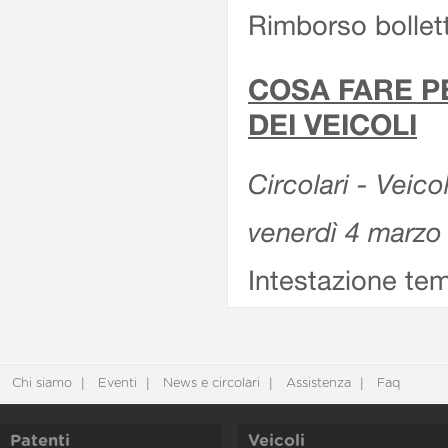
Rimborso bollett
COSA FARE P
DEI VEICOLI
Circolari - Veico
venerdì 4 marzo
Intestazione tem
Chi siamo
Eventi
News e circolari
Assistenza
Faq
Patenti
Veicoli