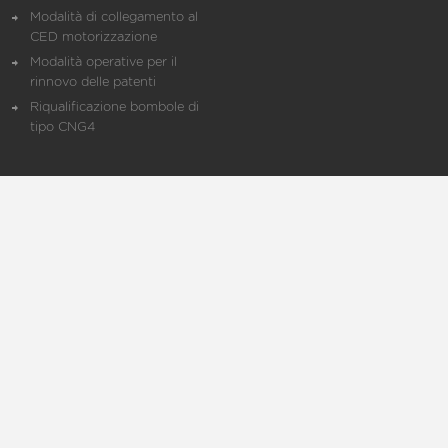
Modalità di collegamento al
CED motorizzazione
Modalità operative per il
rinnovo delle patenti
Riqualificazione bombole di
tipo CNG4