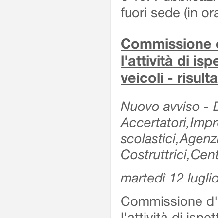
fuori sede (in or
Commissione d'
l'attività di is
veicoli - risul
Nuovo avviso - De
Accertatori,Impre
scolastici,Agen
Costruttrici,Cent
martedì 12 lugli
Commissione d'es
l'attività di ispe