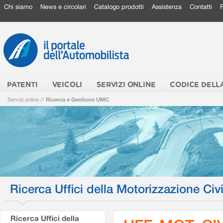
Chi siamo
News e circolari
Catalogo prodotti
Assistenza
Contatti
PATENTI
VEICOLI
SERVIZI ONLINE
CODICE DELL
Servizi online
//
Ricerca e Gestione UMC
Ricerca Uffici della Motorizzazione Civi
Ricerca Uffici della