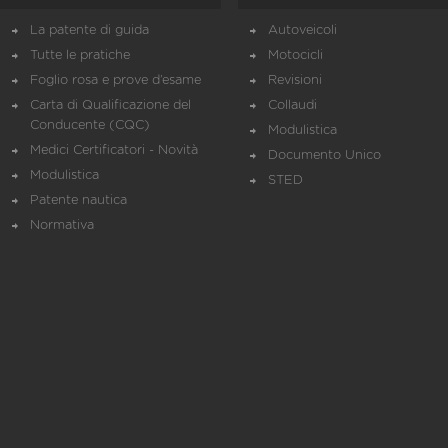
La patente di guida
Autoveicoli
Tutte le pratiche
Motocicli
Foglio rosa e prove d’esame
Revisioni
Carta di Qualificazione del
Collaudi
Conducente (CQC)
Modulistica
Medici Certificatori - Novità
Documento Unico
Modulistica
STED
Patente nautica
Normativa