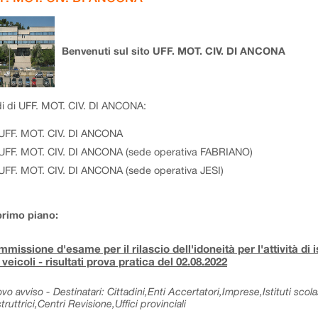
Benvenuti sul sito UFF. MOT. CIV. DI ANCONA
i di UFF. MOT. CIV. DI ANCONA:
UFF. MOT. CIV. DI ANCONA
UFF. MOT. CIV. DI ANCONA (sede operativa FABRIANO)
UFF. MOT. CIV. DI ANCONA (sede operativa JESI)
primo piano:
missione d'esame per il rilascio dell'idoneità per l'attività di 
 veicoli - risultati prova pratica del 02.08.2022
vo avviso - Destinatari: Cittadini,Enti Accertatori,Imprese,Istituti sc
truttrici,Centri Revisione,Uffici provinciali