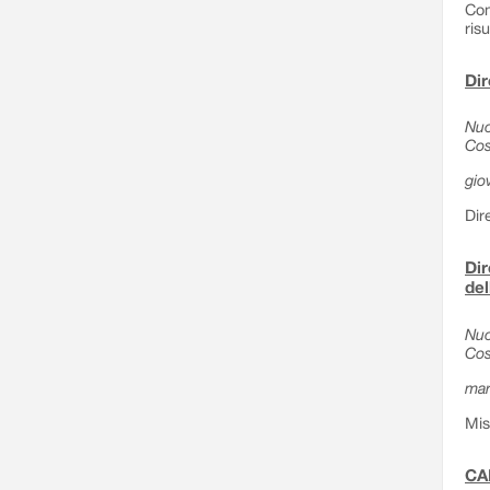
Com
ris
Dir
Nuo
Cos
gio
Dir
Dir
del
Nuo
Cos
mar
Mis
CA