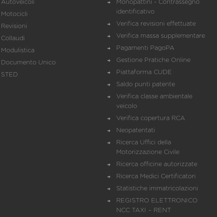
Autoveicoli
Monopattini - Contrassegno
identificativo
Motocicli
Verifica revisioni effettuate
Revisioni
Verifica massa supplementare
Collaudi
Pagamenti PagoPA
Modulistica
Gestione Pratiche Online
Documento Unico
Piattaforma CUDE
STED
Saldo punti patente
Verifica classe ambientale
veicolo
Verifica copertura RCA
Neopatentati
Ricerca Uffici della
Motorizzazione Civile
Ricerca officine autorizzate
Ricerca Medici Certificatori
Statistiche immatricolazioni
REGISTRO ELETTRONICO
NCC TAXI – RENT