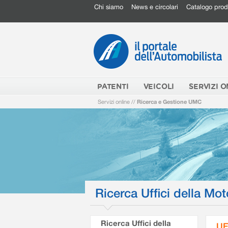
Chi siamo
News e circolari
Catalogo prod
PATENTI
VEICOLI
SERVIZI O
Servizi online
//
Ricerca e Gestione UMC
Ricerca Uffici della Mot
Ricerca Uffici della
UF