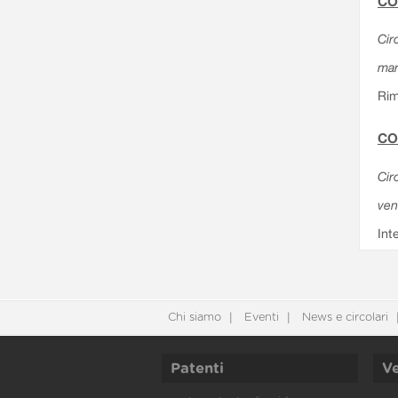
CO
Cir
mar
Rim
CO
Cir
ven
Int
Chi siamo
Eventi
News e circolari
Patenti
Ve