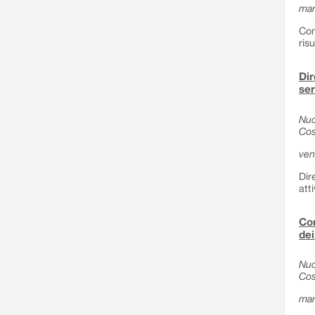
mar
Com
ris
Dir
ser
Nuo
Cos
ven
Dir
att
Com
dei
Nuo
Cos
mar