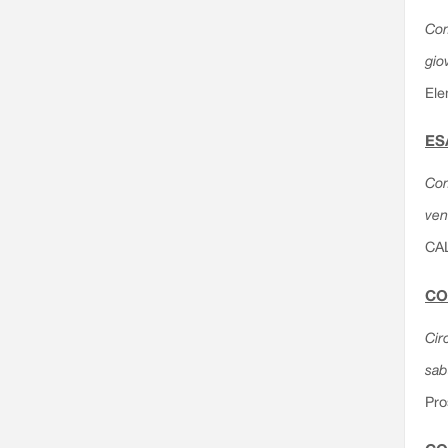
Com
gio
Ele
ES
Com
ven
CA
CO
Cir
sab
Pro