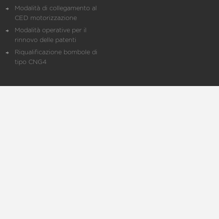
Modalità di collegamento al
CED motorizzazione
Modalità operative per il
rinnovo delle patenti
Riqualificazione bombole di
tipo CNG4