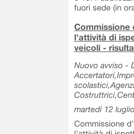
fuori sede (in or
Commissione d'
l'attività di is
veicoli - risul
Nuovo avviso - De
Accertatori,Impre
scolastici,Agen
Costruttrici,Cent
martedì 12 lugli
Commissione d'es
l'attività di ispe