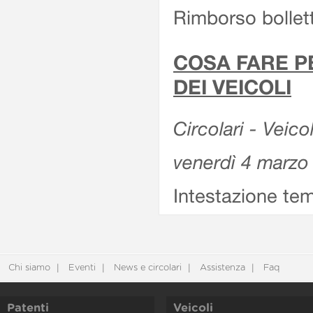
Rimborso bollett
COSA FARE P
DEI VEICOLI
Circolari - Veico
venerdì 4 marzo
Intestazione tem
Chi siamo
Eventi
News e circolari
Assistenza
Faq
Patenti
Veicoli