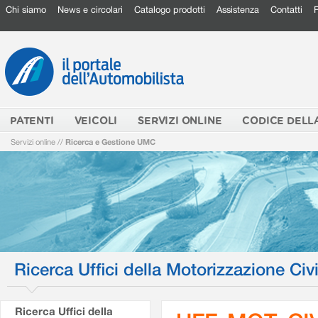
Chi siamo
News e circolari
Catalogo prodotti
Assistenza
Contatti
PATENTI
VEICOLI
SERVIZI ONLINE
CODICE DELL
Servizi online
//
Ricerca e Gestione UMC
Ricerca Uffici della Motorizzazione Civi
Ricerca Uffici della