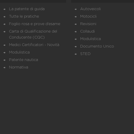
La patente di guida
Autoveicoli
Tutte le pratiche
Motocicli
Foglio rosa e prove d’esame
Revisioni
Carta di Qualificazione del
Collaudi
Conducente (CQC)
Modulistica
Medici Certificatori - Novità
Documento Unico
Modulistica
STED
Patente nautica
Normativa