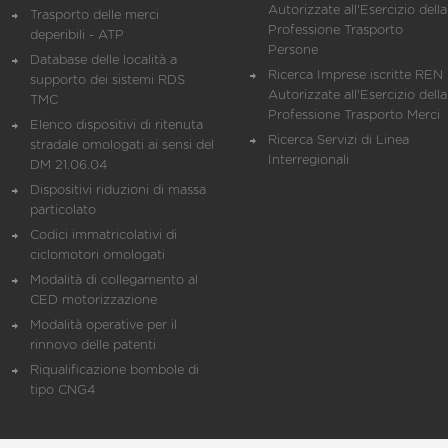
Autorizzate all'Esercizio della
Trasporto delle merci
Professione Trasporto
deperibili - ATP
Persone
Database delle località a
Ricerca Imprese iscritte REN 
supporto dei sistemi RDS
Autorizzate all'Esercizio della
TMC
Professione Trasporto Merci
Elenco dispositivi di ritenuta
Ricerca Servizi di Linea
stradale omologati ai sensi del
Interregionali
DM 21.06.04
Dispositivi riduzioni di massa
particolato
Codici immatricolativi di
ciclomotori omologati
Modalità di collegamento al
CED motorizzazione
Modalità operative per il
rinnovo delle patenti
Riqualificazione bombole di
tipo CNG4