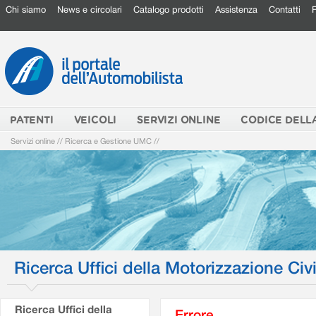
Chi siamo
News e circolari
Catalogo prodotti
Assistenza
Contatti
PATENTI
VEICOLI
SERVIZI ONLINE
CODICE DELL
Servizi online
//
Ricerca e Gestione UMC
//
Ricerca Uffici della Motorizzazione Civi
Ricerca Uffici della
Errore