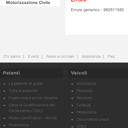
Motorizzazione Civile
Errore generico - 962811585
Chi siamo
Eventi
News e circolari
Assistenza
Faq
Patenti
Veicoli
La patente di guida
Autoveicoli
Tutte le pratiche
Motocicli
Foglio rosa e prove d’esame
Revisioni
Carta di Qualificazione del
Collaudi
Conducente (CQC)
Modulistica
Medici Certificatori - Novità
Documento Unico
Modulistica
STED