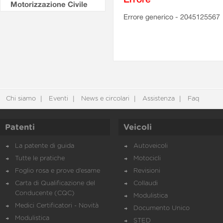
Motorizzazione Civile
Errore generico - 2045125567
Chi siamo
Eventi
News e circolari
Assistenza
Faq
Patenti
Veicoli
La patente di guida
Autoveicoli
Tutte le pratiche
Motocicli
Foglio rosa e prove d’esame
Revisioni
Carta di Qualificazione del
Collaudi
Conducente (CQC)
Modulistica
Medici Certificatori - Novità
Documento Unico
Modulistica
STED