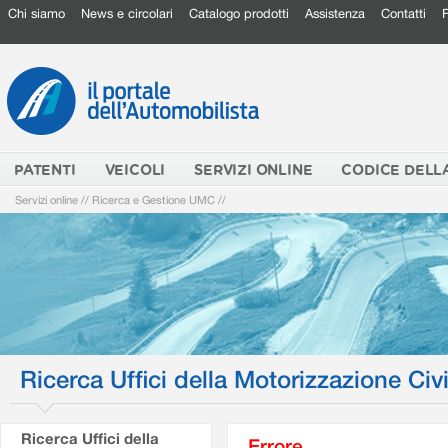
Chi siamo
News e circolari
Catalogo prodotti
Assistenza
Contatti
PATENTI
VEICOLI
SERVIZI ONLINE
CODICE DELL
Servizi online
//
Ricerca e Gestione UMC
//
Ricerca Uffici della Motorizzazione Civi
Ricerca Uffici della
Errore