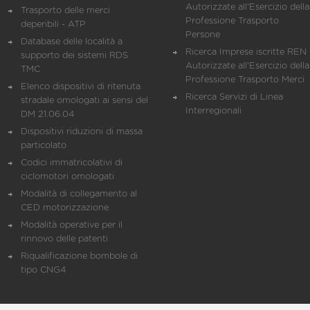
Autorizzate all'Esercizio della
Trasporto delle merci
Professione Trasporto
deperibili - ATP
Persone
Database delle località a
Ricerca Imprese iscritte REN 
supporto dei sistemi RDS
Autorizzate all'Esercizio della
TMC
Professione Trasporto Merci
Elenco dispositivi di ritenuta
Ricerca Servizi di Linea
stradale omologati ai sensi del
Interregionali
DM 21.06.04
Dispositivi riduzioni di massa
particolato
Codici immatricolativi di
ciclomotori omologati
Modalità di collegamento al
CED motorizzazione
Modalità operative per il
rinnovo delle patenti
Riqualificazione bombole di
tipo CNG4