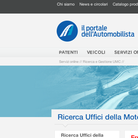
Chi siamo
News e circolari
Catalogo prod
PATENTI
VEICOLI
SERVIZI O
Servizi online
//
Ricerca e Gestione UMC
//
Ricerca Uffici della Mot
Ricerca Uffici della
Er