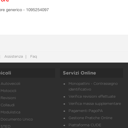
ore generico - 1095254097
Assistenza
Faq
icoli
Servizi Online
Autoveicoli
Monopattini - Contrassegno
identificativo
Motocicli
Verifica revisioni effettuate
Revisioni
Verifica massa supplementare
Collaudi
Pagamenti PagoPA
Modulistica
Gestione Pratiche Online
Documento Unico
Piattaforma CUDE
STED