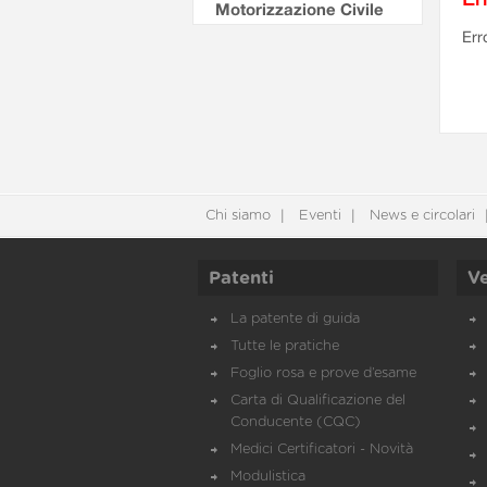
Motorizzazione Civile
Err
Chi siamo
Eventi
News e circolari
Patenti
Ve
La patente di guida
Tutte le pratiche
Foglio rosa e prove d’esame
Carta di Qualificazione del
Conducente (CQC)
Medici Certificatori - Novità
Modulistica