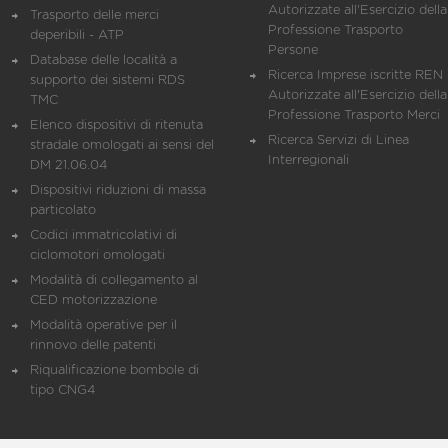
Autorizzate all'Esercizio della
Trasporto delle merci
Professione Trasporto
deperibili - ATP
Persone
Database delle località a
Ricerca Imprese iscritte REN 
supporto dei sistemi RDS
Autorizzate all'Esercizio della
TMC
Professione Trasporto Merci
Elenco dispositivi di ritenuta
Ricerca Servizi di Linea
stradale omologati ai sensi del
Interregionali
DM 21.06.04
Dispositivi riduzioni di massa
particolato
Codici immatricolativi di
ciclomotori omologati
Modalità di collegamento al
CED motorizzazione
Modalità operative per il
rinnovo delle patenti
Riqualificazione bombole di
tipo CNG4