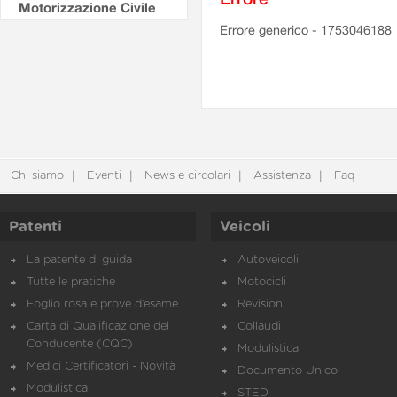
Motorizzazione Civile
Errore generico - 1753046188
Chi siamo
Eventi
News e circolari
Assistenza
Faq
Patenti
Veicoli
La patente di guida
Autoveicoli
Tutte le pratiche
Motocicli
Foglio rosa e prove d’esame
Revisioni
Carta di Qualificazione del
Collaudi
Conducente (CQC)
Modulistica
Medici Certificatori - Novità
Documento Unico
Modulistica
STED