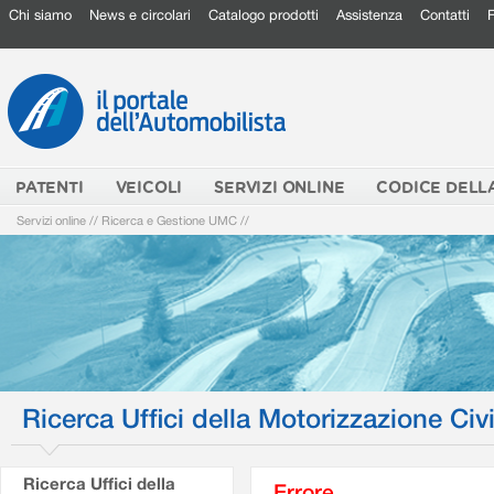
Chi siamo
News e circolari
Catalogo prodotti
Assistenza
Contatti
PATENTI
VEICOLI
SERVIZI ONLINE
CODICE DELL
Servizi online
//
Ricerca e Gestione UMC
//
Ricerca Uffici della Motorizzazione Civi
Ricerca Uffici della
Errore