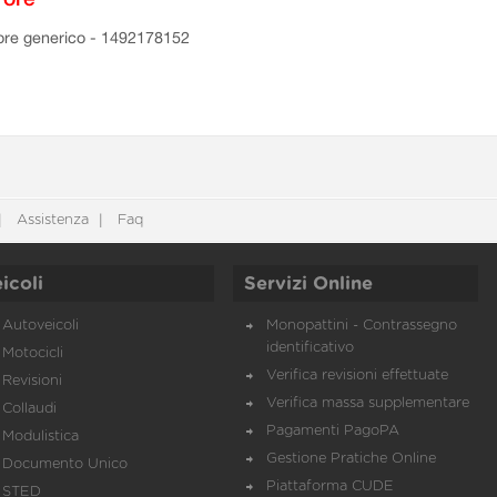
ore generico - 1492178152
Assistenza
Faq
icoli
Servizi Online
Autoveicoli
Monopattini - Contrassegno
identificativo
Motocicli
Verifica revisioni effettuate
Revisioni
Verifica massa supplementare
Collaudi
Pagamenti PagoPA
Modulistica
Gestione Pratiche Online
Documento Unico
Piattaforma CUDE
STED