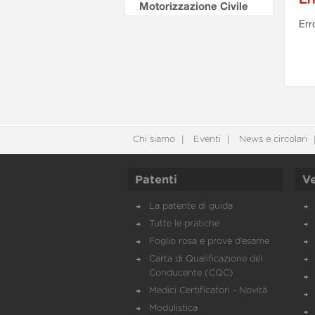
Motorizzazione Civile
Err
Chi siamo
Eventi
News e circolari
Patenti
Ve
La patente di guida
Tutte le pratiche
Foglio rosa e prove d’esame
Carta di Qualificazione del
Conducente (CQC)
Medici Certificatori - Novità
Modulistica