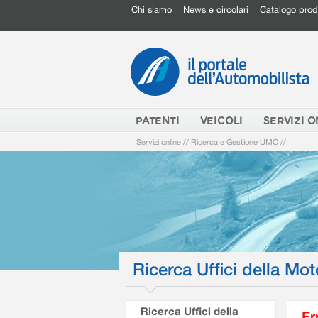
Chi siamo
News e circolari
Catalogo prod
PATENTI
VEICOLI
SERVIZI O
Servizi online
//
Ricerca e Gestione UMC
//
Ricerca Uffici della Mot
Ricerca Uffici della
Er