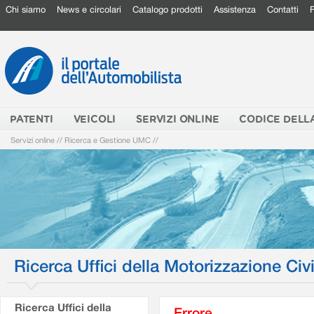
Chi siamo
News e circolari
Catalogo prodotti
Assistenza
Contatti
PATENTI
VEICOLI
SERVIZI ONLINE
CODICE DELL
Servizi online
//
Ricerca e Gestione UMC
//
Ricerca Uffici della Motorizzazione Civi
Ricerca Uffici della
Errore