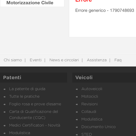
Motorizzazione Civile
Errore generico - 1790748693
Chi siamo
Eventi
News e circolari
Assistenza
Faq
Patenti
Veicoli
La patente di guida
Autoveicoli
Tutte le pratiche
Motocicli
Foglio rosa e prove d’esame
Revisioni
Carta di Qualificazione del
Collaudi
Conducente (CQC)
Modulistica
Medici Certificatori - Novità
Documento Unico
Modulistica
STED