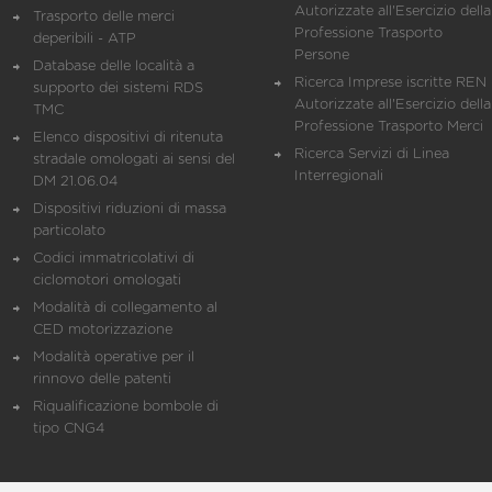
Autorizzate all'Esercizio della
Trasporto delle merci
Professione Trasporto
deperibili - ATP
Persone
Database delle località a
Ricerca Imprese iscritte REN 
supporto dei sistemi RDS
Autorizzate all'Esercizio della
TMC
Professione Trasporto Merci
Elenco dispositivi di ritenuta
Ricerca Servizi di Linea
stradale omologati ai sensi del
Interregionali
DM 21.06.04
Dispositivi riduzioni di massa
particolato
Codici immatricolativi di
ciclomotori omologati
Modalità di collegamento al
CED motorizzazione
Modalità operative per il
rinnovo delle patenti
Riqualificazione bombole di
tipo CNG4