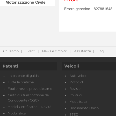
Motorizzazione Civile
Errore generico - 827881548
Chi siamo
Eventi
News e circolari
Assistenza
Faq
Patenti
Veicoli
La patente di guida
Autoveicoli
Tutte le pratiche
Motocicli
Foglio rosa e prove d’esame
Revisioni
Carta di Qualificazione del
Collaudi
Conducente (CQC)
Modulistica
Medici Certificatori - Novità
Documento Unico
Modulistica
STED