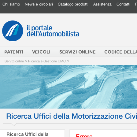
Chi siamo
News e circolari
Catalogo prodotti
Assistenza
Contatti
PATENTI
VEICOLI
SERVIZI ONLINE
CODICE DELL
Servizi online
//
Ricerca e Gestione UMC
//
Ricerca Uffici della Motorizzazione Civi
Ricerca Uffici della
Errore