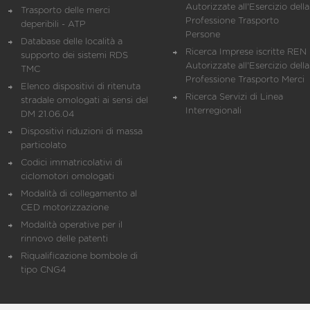
Autorizzate all'Esercizio della
Trasporto delle merci
Professione Trasporto
deperibili - ATP
Persone
Database delle località a
Ricerca Imprese iscritte REN 
supporto dei sistemi RDS
Autorizzate all'Esercizio della
TMC
Professione Trasporto Merci
Elenco dispositivi di ritenuta
Ricerca Servizi di Linea
stradale omologati ai sensi del
Interregionali
DM 21.06.04
Dispositivi riduzioni di massa
particolato
Codici immatricolativi di
ciclomotori omologati
Modalità di collegamento al
CED motorizzazione
Modalità operative per il
rinnovo delle patenti
Riqualificazione bombole di
tipo CNG4