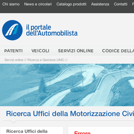
Chi siamo
News e circolari
Catalogo prodotti
Assistenza
Contatti
PATENTI
VEICOLI
SERVIZI ONLINE
CODICE DELL
Servizi online
//
Ricerca e Gestione UMC
//
Ricerca Uffici della Motorizzazione Civi
Ricerca Uffici della
Errore