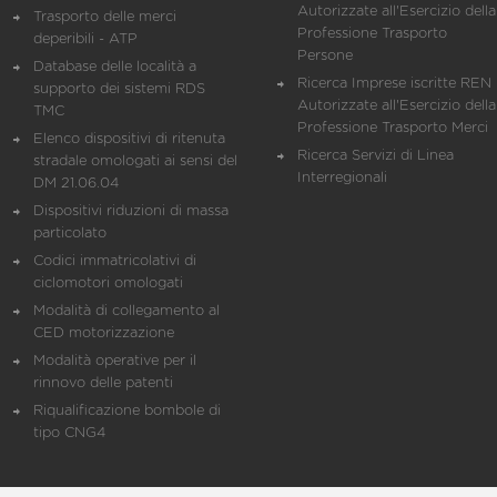
Autorizzate all'Esercizio della
Trasporto delle merci
Professione Trasporto
deperibili - ATP
Persone
Database delle località a
Ricerca Imprese iscritte REN 
supporto dei sistemi RDS
Autorizzate all'Esercizio della
TMC
Professione Trasporto Merci
Elenco dispositivi di ritenuta
Ricerca Servizi di Linea
stradale omologati ai sensi del
Interregionali
DM 21.06.04
Dispositivi riduzioni di massa
particolato
Codici immatricolativi di
ciclomotori omologati
Modalità di collegamento al
CED motorizzazione
Modalità operative per il
rinnovo delle patenti
Riqualificazione bombole di
tipo CNG4