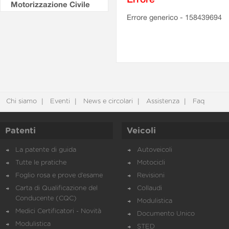
Motorizzazione Civile
Errore generico - 158439694
Chi siamo
Eventi
News e circolari
Assistenza
Faq
Patenti
Veicoli
La patente di guida
Autoveicoli
Tutte le pratiche
Motocicli
Foglio rosa e prove d’esame
Revisioni
Carta di Qualificazione del
Collaudi
Conducente (CQC)
Modulistica
Medici Certificatori - Novità
Documento Unico
Modulistica
STED