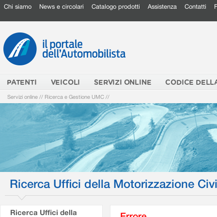
Chi siamo
News e circolari
Catalogo prodotti
Assistenza
Contatti
PATENTI
VEICOLI
SERVIZI ONLINE
CODICE DELL
Servizi online
//
Ricerca e Gestione UMC
//
Ricerca Uffici della Motorizzazione Civi
Ricerca Uffici della
Errore