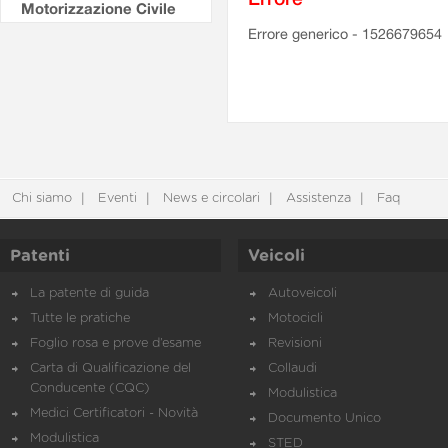
Motorizzazione Civile
Errore generico - 1526679654
Chi siamo
Eventi
News e circolari
Assistenza
Faq
Patenti
Veicoli
La patente di guida
Autoveicoli
Tutte le pratiche
Motocicli
Foglio rosa e prove d’esame
Revisioni
Carta di Qualificazione del
Collaudi
Conducente (CQC)
Modulistica
Medici Certificatori - Novità
Documento Unico
Modulistica
STED