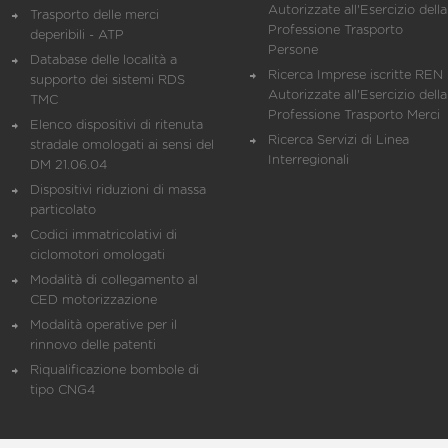
Autorizzate all'Esercizio della
Trasporto delle merci
Professione Trasporto
deperibili - ATP
Persone
Database delle località a
Ricerca Imprese iscritte REN 
supporto dei sistemi RDS
Autorizzate all'Esercizio della
TMC
Professione Trasporto Merci
Elenco dispositivi di ritenuta
Ricerca Servizi di Linea
stradale omologati ai sensi del
Interregionali
DM 21.06.04
Dispositivi riduzioni di massa
particolato
Codici immatricolativi di
ciclomotori omologati
Modalità di collegamento al
CED motorizzazione
Modalità operative per il
rinnovo delle patenti
Riqualificazione bombole di
tipo CNG4