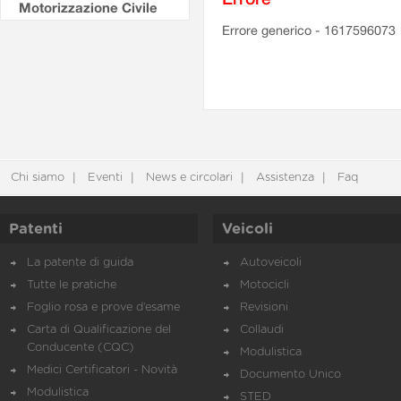
Motorizzazione Civile
Errore generico - 1617596073
Chi siamo
Eventi
News e circolari
Assistenza
Faq
Patenti
Veicoli
La patente di guida
Autoveicoli
Tutte le pratiche
Motocicli
Foglio rosa e prove d’esame
Revisioni
Carta di Qualificazione del
Collaudi
Conducente (CQC)
Modulistica
Medici Certificatori - Novità
Documento Unico
Modulistica
STED