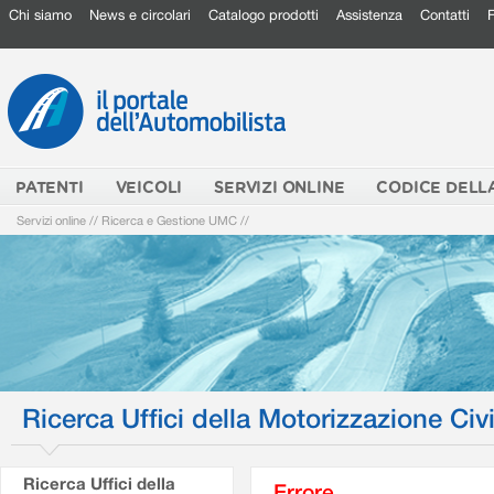
Chi siamo
News e circolari
Catalogo prodotti
Assistenza
Contatti
PATENTI
VEICOLI
SERVIZI ONLINE
CODICE DELL
Servizi online
//
Ricerca e Gestione UMC
//
Ricerca Uffici della Motorizzazione Civi
Ricerca Uffici della
Errore