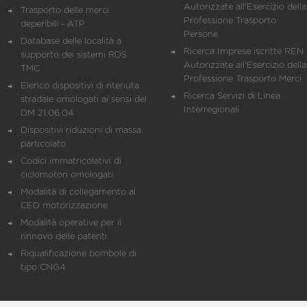
Autorizzate all'Esercizio della
Trasporto delle merci
Professione Trasporto
deperibili - ATP
Persone
Database delle località a
Ricerca Imprese iscritte REN 
supporto dei sistemi RDS
Autorizzate all'Esercizio della
TMC
Professione Trasporto Merci
Elenco dispositivi di ritenuta
Ricerca Servizi di Linea
stradale omologati ai sensi del
Interregionali
DM 21.06.04
Dispositivi riduzioni di massa
particolato
Codici immatricolativi di
ciclomotori omologati
Modalità di collegamento al
CED motorizzazione
Modalità operative per il
rinnovo delle patenti
Riqualificazione bombole di
tipo CNG4