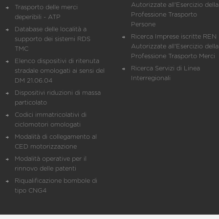
Autorizzate all'Esercizio della
Trasporto delle merci
Professione Trasporto
deperibili - ATP
Persone
Database delle località a
Ricerca Imprese iscritte REN 
supporto dei sistemi RDS
Autorizzate all'Esercizio della
TMC
Professione Trasporto Merci
Elenco dispositivi di ritenuta
Ricerca Servizi di Linea
stradale omologati ai sensi del
Interregionali
DM 21.06.04
Dispositivi riduzioni di massa
particolato
Codici immatricolativi di
ciclomotori omologati
Modalità di collegamento al
CED motorizzazione
Modalità operative per il
rinnovo delle patenti
Riqualificazione bombole di
tipo CNG4