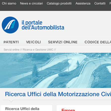
Chi siamo
News e circolari
Catalogo prodotti
Assistenza
Contatti
PATENTI
VEICOLI
SERVIZI ONLINE
CODICE DELL
Servizi online
//
Ricerca e Gestione UMC
//
Ricerca Uffici della Motorizzazione Civi
Ricerca Uffici della
Errore