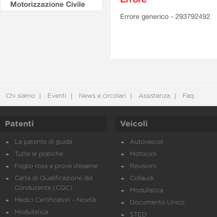
Motorizzazione Civile
Errore generico - 293792492
Chi siamo
Eventi
News e circolari
Assistenza
Faq
Patenti
Veicoli
La patente di guida
Autoveicoli
Tutte le pratiche
Motocicli
Foglio rosa e prove d’esame
Revisioni
Carta di Qualificazione del
Collaudi
Conducente (CQC)
Modulistica
Medici Certificatori - Novità
Documento Unico
Modulistica
STED