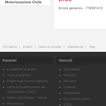
Motorizzazione Civile
Errore generico - 719391412
Chi siamo
Eventi
News e circolari
Assistenza
Faq
Patenti
Veicoli
La patente di guida
Autoveicoli
Tutte le pratiche
Motocicli
Foglio rosa e prove d’esame
Revisioni
Carta di Qualificazione del
Collaudi
Conducente (CQC)
Modulistica
Medici Certificatori - Novità
Documento Unico
Modulistica
STED