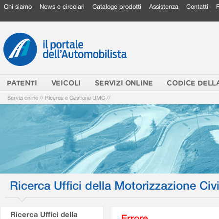
Chi siamo
News e circolari
Catalogo prodotti
Assistenza
Contatti
PATENTI
VEICOLI
SERVIZI ONLINE
CODICE DELL
Servizi online
//
Ricerca e Gestione UMC
//
Ricerca Uffici della Motorizzazione Civi
Ricerca Uffici della
Errore