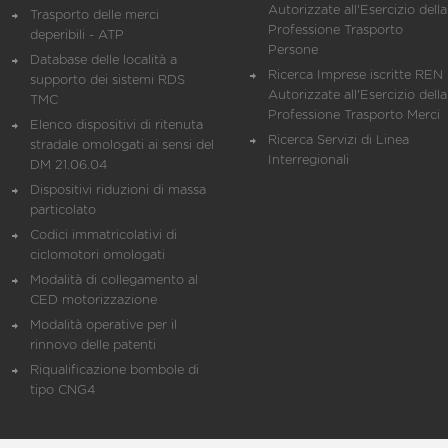
Autorizzate all'Esercizio della
Trasporto delle merci
Professione Trasporto
deperibili - ATP
Persone
Database delle località a
Ricerca Imprese iscritte REN 
supporto dei sistemi RDS
Autorizzate all'Esercizio della
TMC
Professione Trasporto Merci
Elenco dispositivi di ritenuta
Ricerca Servizi di Linea
stradale omologati ai sensi del
Interregionali
DM 21.06.04
Dispositivi riduzioni di massa
particolato
Codici immatricolativi di
ciclomotori omologati
Modalità di collegamento al
CED motorizzazione
Modalità operative per il
rinnovo delle patenti
Riqualificazione bombole di
tipo CNG4