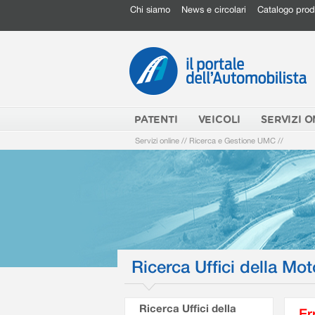
Chi siamo
News e circolari
Catalogo prod
PATENTI
VEICOLI
SERVIZI O
Servizi online
//
Ricerca e Gestione UMC
//
Ricerca Uffici della Mot
Ricerca Uffici della
Er