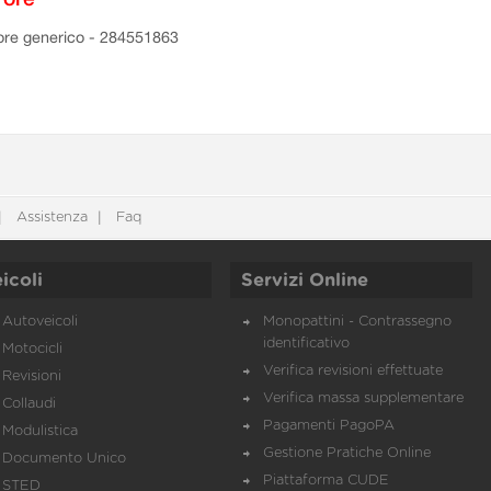
ore generico - 284551863
Assistenza
Faq
icoli
Servizi Online
Autoveicoli
Monopattini - Contrassegno
identificativo
Motocicli
Verifica revisioni effettuate
Revisioni
Verifica massa supplementare
Collaudi
Pagamenti PagoPA
Modulistica
Gestione Pratiche Online
Documento Unico
Piattaforma CUDE
STED