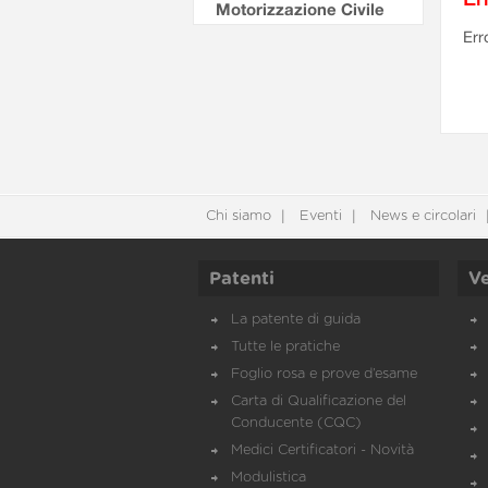
Motorizzazione Civile
Err
Chi siamo
Eventi
News e circolari
Patenti
Ve
La patente di guida
Tutte le pratiche
Foglio rosa e prove d’esame
Carta di Qualificazione del
Conducente (CQC)
Medici Certificatori - Novità
Modulistica