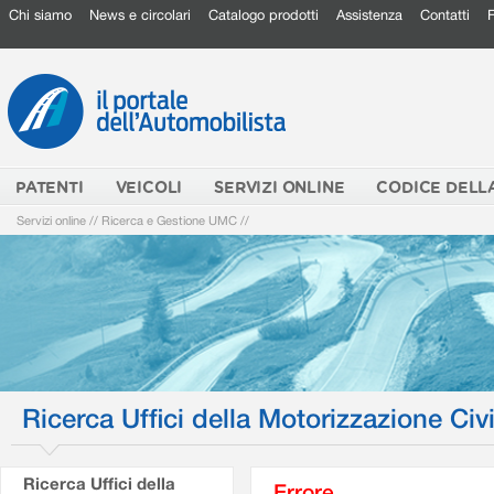
Chi siamo
News e circolari
Catalogo prodotti
Assistenza
Contatti
PATENTI
VEICOLI
SERVIZI ONLINE
CODICE DELL
Servizi online
//
Ricerca e Gestione UMC
//
Ricerca Uffici della Motorizzazione Civi
Ricerca Uffici della
Errore