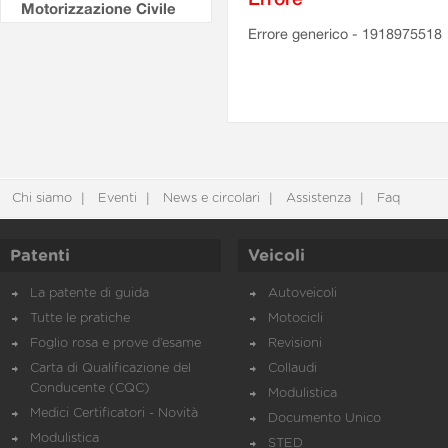
Motorizzazione Civile
Errore generico - 1918975518
Chi siamo
Eventi
News e circolari
Assistenza
Faq
Patenti
Veicoli
La patente di guida
Autoveicoli
Tutte le pratiche
Motocicli
Foglio rosa e prove d’esame
Revisioni
Carta di Qualificazione del
Collaudi
Conducente (CQC)
Modulistica
Medici Certificatori - Novità
Documento Unico
Modulistica
STED