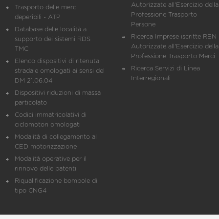
Autorizzate all'Esercizio della
Trasporto delle merci
Professione Trasporto
deperibili - ATP
Persone
Database delle località a
Ricerca Imprese iscritte REN 
supporto dei sistemi RDS
Autorizzate all'Esercizio della
TMC
Professione Trasporto Merci
Elenco dispositivi di ritenuta
Ricerca Servizi di Linea
stradale omologati ai sensi del
Interregionali
DM 21.06.04
Dispositivi riduzioni di massa
particolato
Codici immatricolativi di
ciclomotori omologati
Modalità di collegamento al
CED motorizzazione
Modalità operative per il
rinnovo delle patenti
Riqualificazione bombole di
tipo CNG4