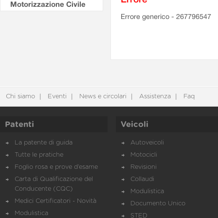
Motorizzazione Civile
Errore generico - 267796547
Chi siamo
Eventi
News e circolari
Assistenza
Faq
Patenti
Veicoli
La patente di guida
Autoveicoli
Tutte le pratiche
Motocicli
Foglio rosa e prove d’esame
Revisioni
Carta di Qualificazione del
Collaudi
Conducente (CQC)
Modulistica
Medici Certificatori - Novità
Documento Unico
Modulistica
STED