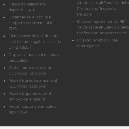
Autorizzate all'Esercizio della
Trasporto delle merci
Professione Trasporto
deperibili - ATP
Persone
Database delle località a
Ricerca Imprese iscritte REN 
supporto dei sistemi RDS
Autorizzate all'Esercizio della
TMC
Professione Trasporto Merci
Elenco dispositivi di ritenuta
Ricerca Servizi di Linea
stradale omologati ai sensi del
Interregionali
DM 21.06.04
Dispositivi riduzioni di massa
particolato
Codici immatricolativi di
ciclomotori omologati
Modalità di collegamento al
CED motorizzazione
Modalità operative per il
rinnovo delle patenti
Riqualificazione bombole di
tipo CNG4