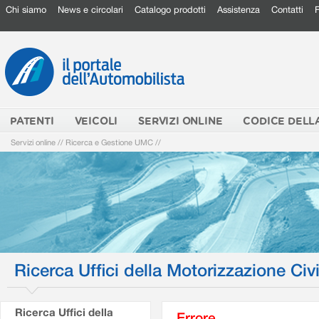
Chi siamo
News e circolari
Catalogo prodotti
Assistenza
Contatti
PATENTI
VEICOLI
SERVIZI ONLINE
CODICE DELL
Servizi online
//
Ricerca e Gestione UMC
//
Ricerca Uffici della Motorizzazione Civi
Ricerca Uffici della
Errore