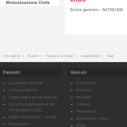
Motorizzazione Civile
Errore generico - 847391400
Chi siamo
Eventi
News e circolari
Assistenza
Faq
Patenti
Veicoli
La patente di guida
Autoveicoli
Tutte le pratiche
Motocicli
Foglio rosa e prove d’esame
Revisioni
Carta di Qualificazione del
Collaudi
Conducente (CQC)
Modulistica
Medici Certificatori - Novità
Documento Unico
Modulistica
STED