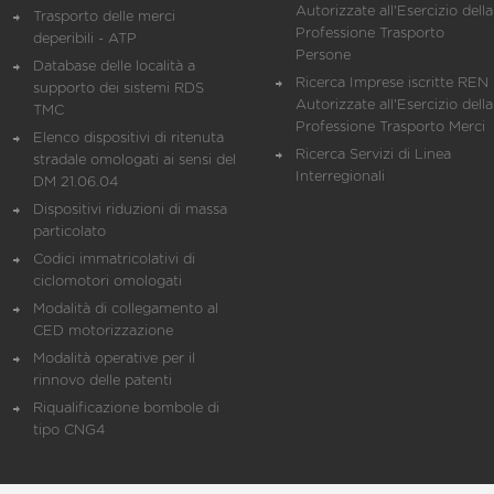
Autorizzate all'Esercizio della
Trasporto delle merci
Professione Trasporto
deperibili - ATP
Persone
Database delle località a
Ricerca Imprese iscritte REN 
supporto dei sistemi RDS
Autorizzate all'Esercizio della
TMC
Professione Trasporto Merci
Elenco dispositivi di ritenuta
Ricerca Servizi di Linea
stradale omologati ai sensi del
Interregionali
DM 21.06.04
Dispositivi riduzioni di massa
particolato
Codici immatricolativi di
ciclomotori omologati
Modalità di collegamento al
CED motorizzazione
Modalità operative per il
rinnovo delle patenti
Riqualificazione bombole di
tipo CNG4