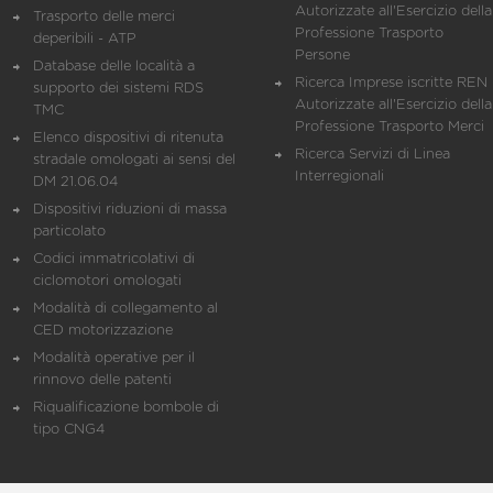
Autorizzate all'Esercizio della
Trasporto delle merci
Professione Trasporto
deperibili - ATP
Persone
Database delle località a
Ricerca Imprese iscritte REN 
supporto dei sistemi RDS
Autorizzate all'Esercizio della
TMC
Professione Trasporto Merci
Elenco dispositivi di ritenuta
Ricerca Servizi di Linea
stradale omologati ai sensi del
Interregionali
DM 21.06.04
Dispositivi riduzioni di massa
particolato
Codici immatricolativi di
ciclomotori omologati
Modalità di collegamento al
CED motorizzazione
Modalità operative per il
rinnovo delle patenti
Riqualificazione bombole di
tipo CNG4