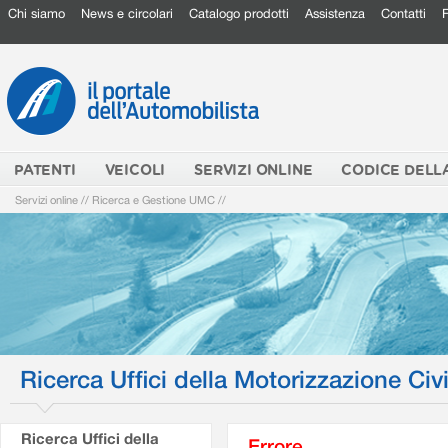
Chi siamo
News e circolari
Catalogo prodotti
Assistenza
Contatti
PATENTI
VEICOLI
SERVIZI ONLINE
CODICE DELL
Servizi online
//
Ricerca e Gestione UMC
//
Ricerca Uffici della Motorizzazione Civi
Ricerca Uffici della
Errore