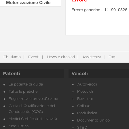
Motorizzazione Civile
Errore generico - 1119910526
Chi siamo
Eventi
News e circolari
Assistenza
Faq
Patenti
Veicoli
La patente di guida
Autoveicoli
Tutte le pratiche
Motocicli
Foglio rosa e prove d’esame
Revisioni
Carta di Qualificazione del
Collaudi
Conducente (CQC)
Modulistica
Medici Certificatori - Novità
Documento Unico
Modulistica
STED