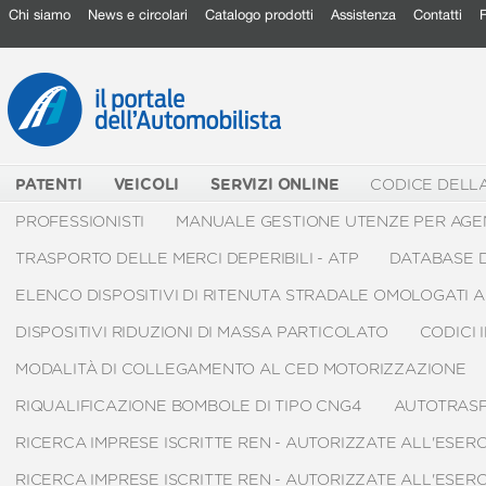
Chi siamo
News e circolari
Catalogo prodotti
Assistenza
Contatti
PATENTI
VEICOLI
SERVIZI ONLINE
CODICE DELL
PROFESSIONISTI
MANUALE GESTIONE UTENZE PER AGE
TRASPORTO DELLE MERCI DEPERIBILI - ATP
DATABASE D
ELENCO DISPOSITIVI DI RITENUTA STRADALE OMOLOGATI AI 
DISPOSITIVI RIDUZIONI DI MASSA PARTICOLATO
CODICI 
MODALITÀ DI COLLEGAMENTO AL CED MOTORIZZAZIONE
RIQUALIFICAZIONE BOMBOLE DI TIPO CNG4
AUTOTRAS
RICERCA IMPRESE ISCRITTE REN - AUTORIZZATE ALL'ESE
RICERCA IMPRESE ISCRITTE REN - AUTORIZZATE ALL'ESE