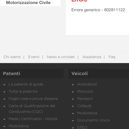
Motorizzazione Civile
Errore generico - 802811122
Chi siamo
Eventi
News e circolari
Assistenza
Faq
Patenti
Veicoli
La patente di guida
Autoveicoli
Tutte le pratiche
Motocicli
Foglio rosa e prove d’esame
Revisioni
Carta di Qualificazione del
Collaudi
Conducente (CQC)
Modulistica
Medici Certificatori - Novità
Documento Unico
Modulistica
STED