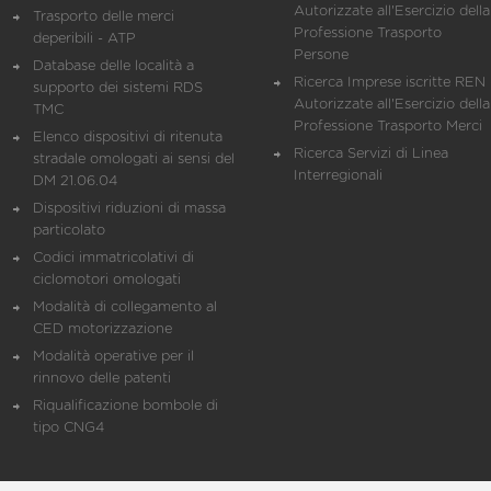
Autorizzate all'Esercizio della
Trasporto delle merci
Professione Trasporto
deperibili - ATP
Persone
Database delle località a
Ricerca Imprese iscritte REN 
supporto dei sistemi RDS
Autorizzate all'Esercizio della
TMC
Professione Trasporto Merci
Elenco dispositivi di ritenuta
Ricerca Servizi di Linea
stradale omologati ai sensi del
Interregionali
DM 21.06.04
Dispositivi riduzioni di massa
particolato
Codici immatricolativi di
ciclomotori omologati
Modalità di collegamento al
CED motorizzazione
Modalità operative per il
rinnovo delle patenti
Riqualificazione bombole di
tipo CNG4