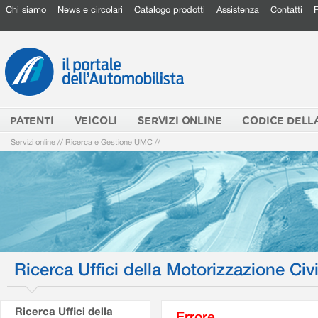
Chi siamo
News e circolari
Catalogo prodotti
Assistenza
Contatti
PATENTI
VEICOLI
SERVIZI ONLINE
CODICE DELL
Servizi online
//
Ricerca e Gestione UMC
//
Ricerca Uffici della Motorizzazione Civi
Ricerca Uffici della
Errore