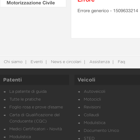
Motorizzazione Civile
Errore generico - 1509633214
Chi siamo
Eventi
News e circolari
Assistenza
Faq
Patenti
Veicoli
La patente di guida
Autoveicoli
Tutte le pratiche
Motocicli
Foglio rosa e prove d’esame
Revisioni
Carta di Qualificazione del
Collaudi
Conducente (CQC)
Modulistica
Medici Certificatori - Novità
Documento Unico
Modulistica
STED