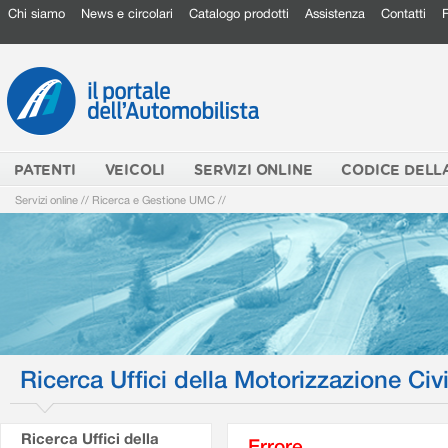
Chi siamo
News e circolari
Catalogo prodotti
Assistenza
Contatti
PATENTI
VEICOLI
SERVIZI ONLINE
CODICE DELL
Servizi online
//
Ricerca e Gestione UMC
//
Ricerca Uffici della Motorizzazione Civi
Ricerca Uffici della
Errore