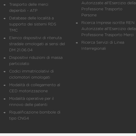
Autorizzate all'Esercizio della
Trasporto delle merci
Professione Trasporto
deperibili - ATP
Persone
Database delle località a
Ricerca Imprese iscritte REN 
supporto dei sistemi RDS
Autorizzate all'Esercizio della
TMC
Professione Trasporto Merci
Elenco dispositivi di ritenuta
Ricerca Servizi di Linea
stradale omologati ai sensi del
Interregionali
DM 21.06.04
Dispositivi riduzioni di massa
particolato
Codici immatricolativi di
ciclomotori omologati
Modalità di collegamento al
CED motorizzazione
Modalità operative per il
rinnovo delle patenti
Riqualificazione bombole di
tipo CNG4