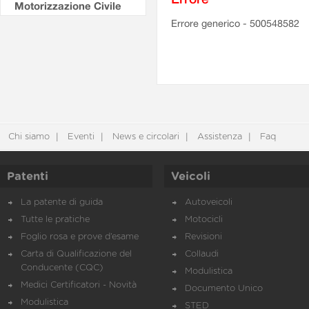
Motorizzazione Civile
Errore generico - 500548582
Chi siamo
Eventi
News e circolari
Assistenza
Faq
Patenti
Veicoli
La patente di guida
Autoveicoli
Tutte le pratiche
Motocicli
Foglio rosa e prove d’esame
Revisioni
Carta di Qualificazione del
Collaudi
Conducente (CQC)
Modulistica
Medici Certificatori - Novità
Documento Unico
Modulistica
STED