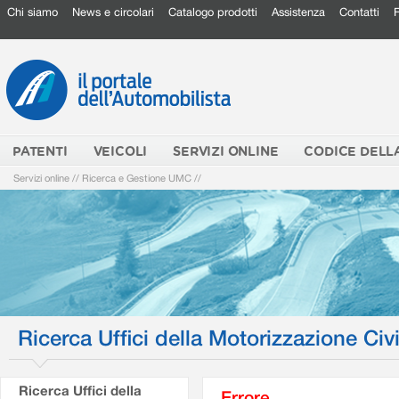
Chi siamo
News e circolari
Catalogo prodotti
Assistenza
Contatti
PATENTI
VEICOLI
SERVIZI ONLINE
CODICE DELL
Servizi online
//
Ricerca e Gestione UMC
//
Ricerca Uffici della Motorizzazione Civi
Ricerca Uffici della
Errore