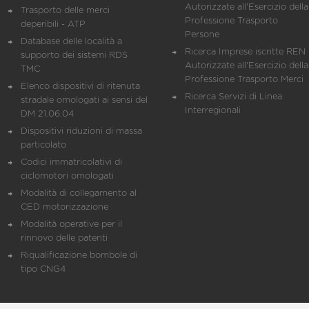
Autorizzate all'Esercizio della
Trasporto delle merci
Professione Trasporto
deperibili - ATP
Persone
Database delle località a
Ricerca Imprese iscritte REN 
supporto dei sistemi RDS
Autorizzate all'Esercizio della
TMC
Professione Trasporto Merci
Elenco dispositivi di ritenuta
Ricerca Servizi di Linea
stradale omologati ai sensi del
Interregionali
DM 21.06.04
Dispositivi riduzioni di massa
particolato
Codici immatricolativi di
ciclomotori omologati
Modalità di collegamento al
CED motorizzazione
Modalità operative per il
rinnovo delle patenti
Riqualificazione bombole di
tipo CNG4