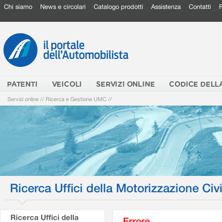
Chi siamo
News e circolari
Catalogo prodotti
Assistenza
Contatti
PATENTI
VEICOLI
SERVIZI ONLINE
CODICE DELL
Servizi online
//
Ricerca e Gestione UMC
//
Ricerca Uffici della Motorizzazione Civi
Ricerca Uffici della
Errore