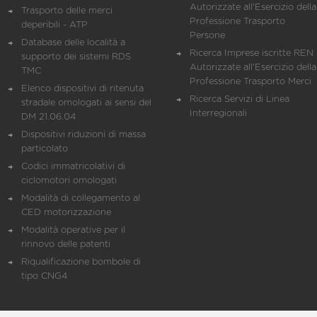
Autorizzate all'Esercizio della
Trasporto delle merci
Professione Trasporto
deperibili - ATP
Persone
Database delle località a
Ricerca Imprese iscritte REN 
supporto dei sistemi RDS
Autorizzate all'Esercizio della
TMC
Professione Trasporto Merci
Elenco dispositivi di ritenuta
Ricerca Servizi di Linea
stradale omologati ai sensi del
Interregionali
DM 21.06.04
Dispositivi riduzioni di massa
particolato
Codici immatricolativi di
ciclomotori omologati
Modalità di collegamento al
CED motorizzazione
Modalità operative per il
rinnovo delle patenti
Riqualificazione bombole di
tipo CNG4