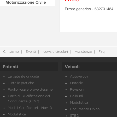
Motorizzazione Civile
Errore generico - 632731484
Chi siamo
Eventi
News e circolari
Assistenza
Faq
Patenti
Veicoli
La patente di guida
Autoveicoli
Tutte le pratiche
Motocicli
Foglio rosa e prove d’esame
Revisioni
Carta di Qualificazione del
Collaudi
Conducente (CQC)
Modulistica
Medici Certificatori - Novità
Documento Unico
Modulistica
STED