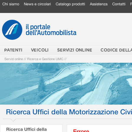
Chi siamo
News e circolari
Catalogo prodotti
Assistenza
Contatti
PATENTI
VEICOLI
SERVIZI ONLINE
CODICE DELL
Servizi online
//
Ricerca e Gestione UMC
//
Ricerca Uffici della Motorizzazione Civi
Ricerca Uffici della
Errore