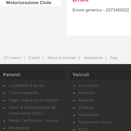
Motorizzazione Civile
Errore generico - 2073465022
Chi siamo
Eventi
News e circolari
Assistenza
Faq
Patenti
Veicoli
La patente di guida
Autoveicoli
Tutte le pratiche
Motocicli
Foglio rosa e prove d’esame
Revisioni
Carta di Qualificazione del
Collaudi
Conducente (CQC)
Modulistica
Medici Certificatori - Novità
Documento Unico
Modulistica
STED