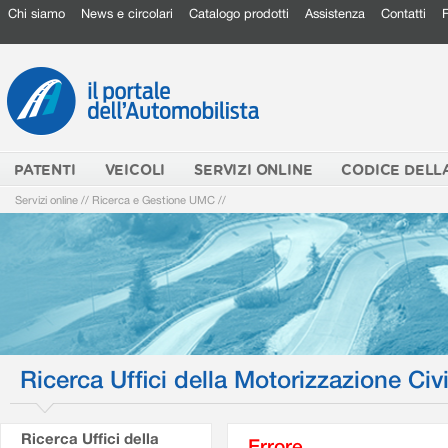
Chi siamo
News e circolari
Catalogo prodotti
Assistenza
Contatti
PATENTI
VEICOLI
SERVIZI ONLINE
CODICE DELL
Servizi online
//
Ricerca e Gestione UMC
//
Ricerca Uffici della Motorizzazione Civi
Ricerca Uffici della
Errore