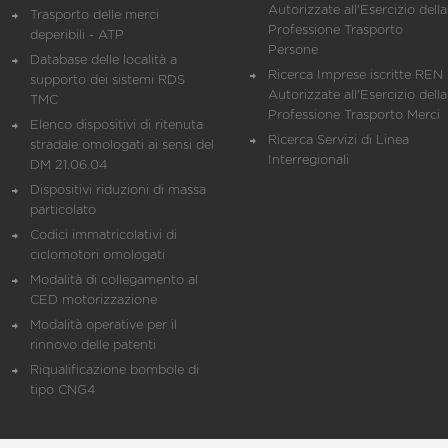
Autorizzate all'Esercizio della
Trasporto delle merci
Professione Trasporto
deperibili - ATP
Persone
Database delle località a
Ricerca Imprese iscritte REN 
supporto dei sistemi RDS
Autorizzate all'Esercizio della
TMC
Professione Trasporto Merci
Elenco dispositivi di ritenuta
Ricerca Servizi di Linea
stradale omologati ai sensi del
Interregionali
DM 21.06.04
Dispositivi riduzioni di massa
particolato
Codici immatricolativi di
ciclomotori omologati
Modalità di collegamento al
CED motorizzazione
Modalità operative per il
rinnovo delle patenti
Riqualificazione bombole di
tipo CNG4