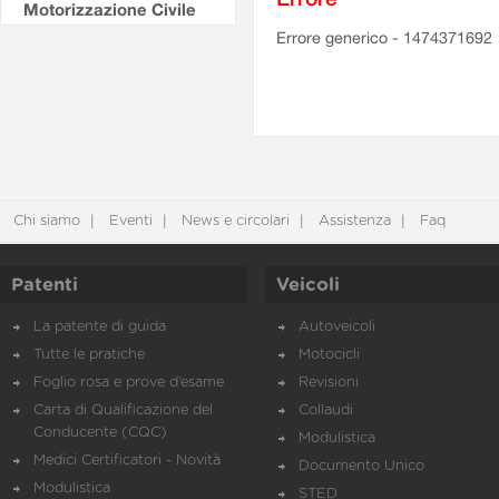
Motorizzazione Civile
Errore generico - 1474371692
Chi siamo
Eventi
News e circolari
Assistenza
Faq
Patenti
Veicoli
La patente di guida
Autoveicoli
Tutte le pratiche
Motocicli
Foglio rosa e prove d’esame
Revisioni
Carta di Qualificazione del
Collaudi
Conducente (CQC)
Modulistica
Medici Certificatori - Novità
Documento Unico
Modulistica
STED