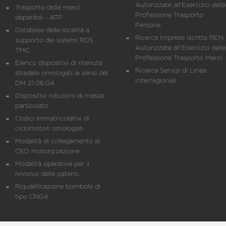
Autorizzate all'Esercizio della
Trasporto delle merci
Professione Trasporto
deperibili - ATP
Persone
Database delle località a
Ricerca Imprese iscritte REN 
supporto dei sistemi RDS
Autorizzate all'Esercizio della
TMC
Professione Trasporto Merci
Elenco dispositivi di ritenuta
Ricerca Servizi di Linea
stradale omologati ai sensi del
Interregionali
DM 21.06.04
Dispositivi riduzioni di massa
particolato
Codici immatricolativi di
ciclomotori omologati
Modalità di collegamento al
CED motorizzazione
Modalità operative per il
rinnovo delle patenti
Riqualificazione bombole di
tipo CNG4