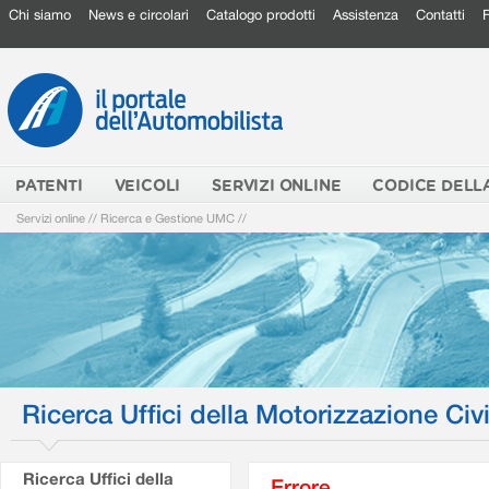
Chi siamo
News e circolari
Catalogo prodotti
Assistenza
Contatti
PATENTI
VEICOLI
SERVIZI ONLINE
CODICE DELL
Servizi online
//
Ricerca e Gestione UMC
//
Ricerca Uffici della Motorizzazione Civi
Ricerca Uffici della
Errore