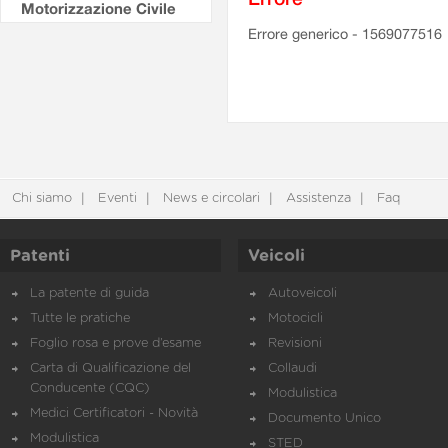
Motorizzazione Civile
Errore generico - 1569077516
Chi siamo
Eventi
News e circolari
Assistenza
Faq
Patenti
Veicoli
La patente di guida
Autoveicoli
Tutte le pratiche
Motocicli
Foglio rosa e prove d’esame
Revisioni
Carta di Qualificazione del
Collaudi
Conducente (CQC)
Modulistica
Medici Certificatori - Novità
Documento Unico
Modulistica
STED